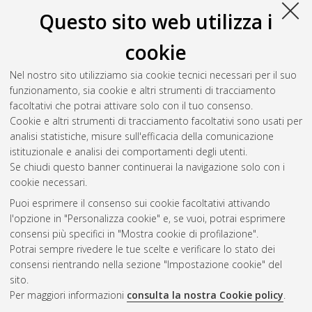
Questo sito web utilizza i
cookie
Nel nostro sito utilizziamo sia cookie tecnici necessari per il suo
funzionamento, sia cookie e altri strumenti di tracciamento
facoltativi che potrai attivare solo con il tuo consenso.
Cookie e altri strumenti di tracciamento facoltativi sono usati per
Vedi altre statistiche
analisi statistiche, misure sull'efficacia della comunicazione
istituzionale e analisi dei comportamenti degli utenti.
Gestione del documento:
Se chiudi questo banner continuerai la navigazione solo con i
cookie necessari.
Puoi esprimere il consenso sui cookie facoltativi attivando
AMS Acta
l'opzione in "Personalizza cookie" e, se vuoi, potrai esprimere
ISSN: 2038-7954
Atom
consensi più specifici in "Mostra cookie di profilazione".
re3data.org -
Potrai sempre rivedere le tue scelte e verificare lo stato dei
doi.org/10.17616/R3P19R
consensi rientrando nella sezione "Impostazione cookie" del
Rss
Servizio implementato e
1.0
sito.
gestito da
AlmaDL
Per maggiori informazioni
consulta la nostra Cookie policy
.
Impostazioni Cookie