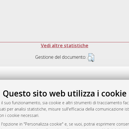
Vedi altre statistiche
Gestione del documento:
Questo sito web utilizza i cookie
.17616/R3P19R
gestito da
AlmaDL
 il suo funzionamento, sia cookie e altri strumenti di tracciamento faco
ati per analisi statistiche, misure sull'efficacia della comunicazione is
on i cookie necessari.
 l'opzione in "Personalizza cookie" e, se vuoi, potrai esprimere consens
ository