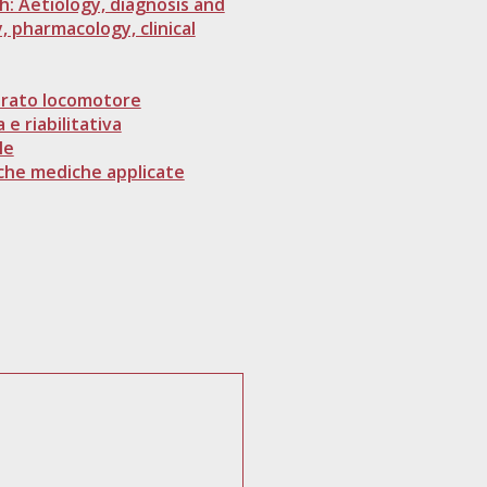
h: Aetiology, diagnosis and
, pharmacology, clinical
arato locomotore
 e riabilitativa
le
che mediche applicate