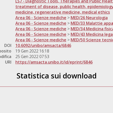
LS7 - Diagnostic Tools, Therapies and Public Healt
treatment of disease, public health, epidemiology
medicine, regenerative medicine, medical ethics
Area 06 - Scienze mediche
>
MED/26 Neurologia
Area 06 - Scienze mediche
>
MED/33 Malattie app
Area 06 - Scienze mediche
>
MED/34 Medicina fisica
Area 06 - Scienze mediche
>
MED/43 Medicina lega
Area 06 - Scienze mediche
>
MED/50 Scienze tecni
DOI
10.6092/unibo/amsacta/6846
posito
19 Gen 2022 16:18
difica
25 Gen 2022 07:53
URI
https://amsacta.unibo.it/id/eprint/6846
Statistica sui download