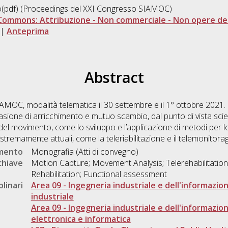
(pdf) (Proceedings del XXI Congresso SIAMOC)
Commons: Attribuzione - Non commerciale - Non opere der
|
Anteprima
Abstract
MOC, modalità telematica il 30 settembre e il 1° ottobre 2021. 
sione di arricchimento e mutuo scambio, dal punto di vista sci
isi del movimento, come lo sviluppo e l’applicazione di metodi per
stremamente attuali, come la teleriabilitazione e il telemonitorag
umento
Monografia (Atti di convegno)
chiave
Motion Capture; Movement Analysis; Telerehabilitation
Rehabilitation; Functional assessment
plinari
Area 09 - Ingegneria industriale e dell'informazio
industriale
Area 09 - Ingegneria industriale e dell'informazio
elettronica e informatica