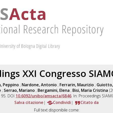
ings XXI Congresso SIA
, Peppino
;
Nardone, Antonio
;
Ferrarin, Maurizio
;
Guiotto
e
;
Serrao, Mariano
;
Bergamini, Elena
;
Bisi, Maria Cristina
(2
. 95. DOI
10.6092/unibo/amsacta/6846
. In: Proceedings SIAM
Salva citazione
Condividi
Citato da
Full text disponibile come: