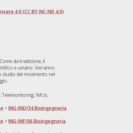
ivate 4.0 (CC BY-NC-ND 4.0)
Come da tradizione, il
entifico e umano. Verranno
 lo studio del movimento nel
gio.
; Telemonitoring; IMUs;
ne
>
ING-IND/34 Bioingegneria
ne
>
ING-INF/06 Bioingegneria