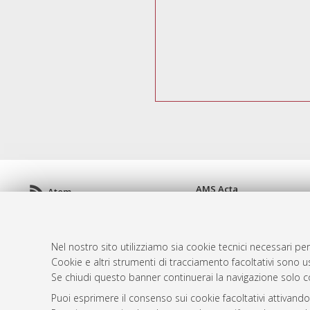
AMS Acta
Atom
ISSN: 2038-7954
Rss 1.0
re3data.org -
doi.org/10
Rss 2.0
Servizio implementato e 
Nel nostro sito utilizziamo sia cookie tecnici necessari per
Impostazioni Cookie
Cookie e altri strumenti di tracciamento facoltativi sono us
Informativa sulla privacy
Se chiudi questo banner continuerai la navigazione solo c
Condizioni d'uso del sito
Puoi esprimere il consenso sui cookie facoltativi attivando
Mission e policies del rep