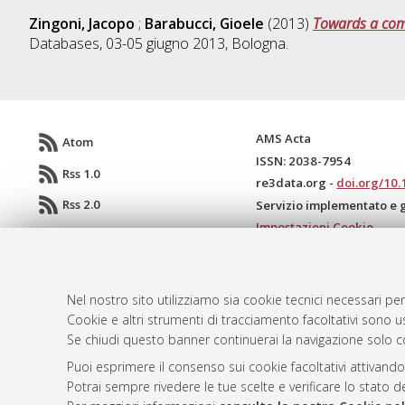
Zingoni, Jacopo
;
Barabucci, Gioele
(2013)
Towards a com
Databases, 03-05 giugno 2013, Bologna.
AMS Acta
Atom
ISSN: 2038-7954
Rss 1.0
re3data.org -
doi.org/10
Rss 2.0
Servizio implementato e 
Impostazioni Cookie
Informativa sulla privacy
Condizioni d'uso del sito
Mission e policies del rep
Nel nostro sito utilizziamo sia cookie tecnici necessari per
Cookie e altri strumenti di tracciamento facoltativi sono us
Se chiudi questo banner continuerai la navigazione solo c
Puoi esprimere il consenso sui cookie facoltativi attivando
Potrai sempre rivedere le tue scelte e verificare lo stato 
© ALMA MATER STUDIORUM - Università d