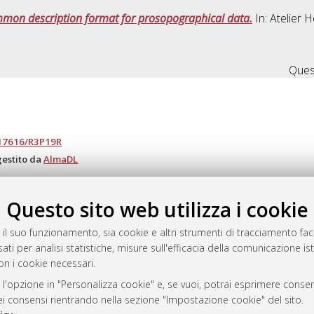
mon description format for prosopographical data.
In: Atelier
Quest
.17616/R3P19R
gestito da
AlmaDL
Questo sito web utilizza i cookie
ository
 il suo funzionamento, sia cookie e altri strumenti di tracciamento faco
ati per analisi statistiche, misure sull'efficacia della comunicazione is
on i cookie necessari.
 l'opzione in "Personalizza cookie" e, se vuoi, potrai esprimere consens
dei consensi rientrando nella sezione "Impostazione cookie" del sito.
 Bologna, 2007-2026.