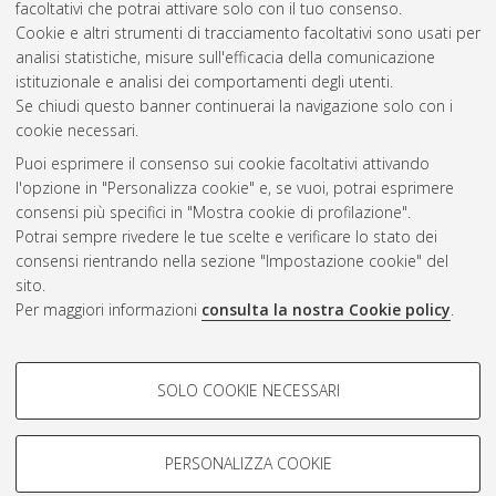
facoltativi che potrai attivare solo con il tuo consenso.
Cookie e altri strumenti di tracciamento facoltativi sono usati per
Vedi altre statistiche
analisi statistiche, misure sull'efficacia della comunicazione
istituzionale e analisi dei comportamenti degli utenti.
Gestione del documento:
Se chiudi questo banner continuerai la navigazione solo con i
cookie necessari.
Puoi esprimere il consenso sui cookie facoltativi attivando
AMS Acta
l'opzione in "Personalizza cookie" e, se vuoi, potrai esprimere
ISSN: 2038-7954
Atom
consensi più specifici in "Mostra cookie di profilazione".
re3data.org -
Potrai sempre rivedere le tue scelte e verificare lo stato dei
doi.org/10.17616/R3P19R
consensi rientrando nella sezione "Impostazione cookie" del
Rss
Servizio implementato e
1.0
sito.
gestito da
AlmaDL
Per maggiori informazioni
consulta la nostra Cookie policy
.
Impostazioni Cookie
Rss
Informativa sulla privacy
2.0
COOKIE DI PROFILAZIONE -
Condizioni d'uso del sito
SOLO COOKIE NECESSARI
FACOLTATIVI
Mission e policies del
repository
Si tratta di cookie utilizzati per analizzare le caratteristiche della
navigazione degli utenti, creare profili in base al loro comportamento
PERSONALIZZA COOKIE
sul sito, per analisi di marketing.