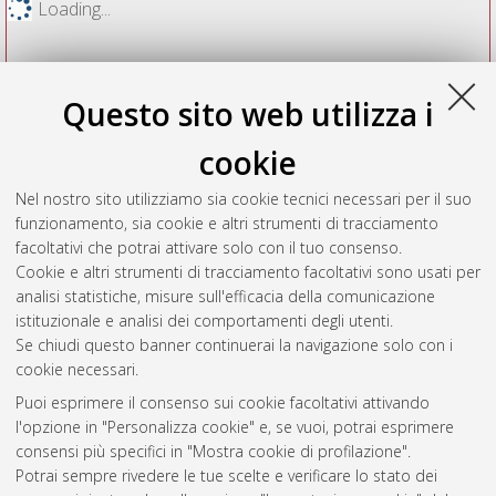
Loading...
Questo sito web utilizza i
cookie
Nel nostro sito utilizziamo sia cookie tecnici necessari per il suo
funzionamento, sia cookie e altri strumenti di tracciamento
facoltativi che potrai attivare solo con il tuo consenso.
Cookie e altri strumenti di tracciamento facoltativi sono usati per
Vedi altre statistiche
analisi statistiche, misure sull'efficacia della comunicazione
istituzionale e analisi dei comportamenti degli utenti.
Gestione del documento:
Se chiudi questo banner continuerai la navigazione solo con i
cookie necessari.
Puoi esprimere il consenso sui cookie facoltativi attivando
AMS Acta
l'opzione in "Personalizza cookie" e, se vuoi, potrai esprimere
ISSN: 2038-7954
Atom
consensi più specifici in "Mostra cookie di profilazione".
re3data.org -
Potrai sempre rivedere le tue scelte e verificare lo stato dei
doi.org/10.17616/R3P19R