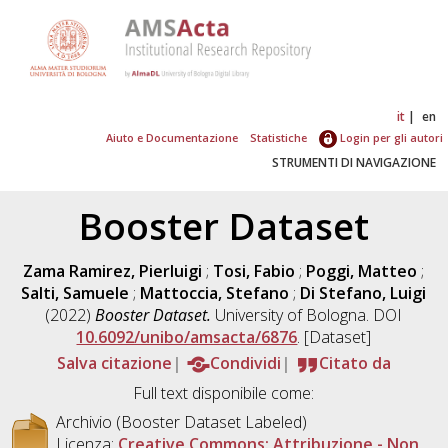
it
en
Aiuto e Documentazione
Statistiche
Login per gli autori
STRUMENTI DI NAVIGAZIONE
Booster Dataset
Zama Ramirez, Pierluigi
;
Tosi, Fabio
;
Poggi, Matteo
;
Salti, Samuele
;
Mattoccia, Stefano
;
Di Stefano, Luigi
(2022)
Booster Dataset.
University of Bologna. DOI
10.6092/unibo/amsacta/6876
. [Dataset]
Salva citazione
Condividi
Citato da
Full text disponibile come:
Archivio (Booster Dataset Labeled)
Licenza:
Creative Commons: Attribuzione - Non