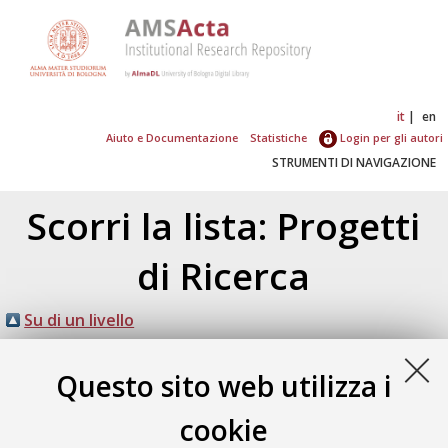
it
en
Aiuto e Documentazione
Statistiche
Login per gli autori
STRUMENTI DI NAVIGAZIONE
Scorri la lista: Progetti
di Ricerca
Su di un livello
Atom
Esporta come
RSS 1.0
Questo sito web utilizza i
RSS 2.0
cookie
Numero di documenti:
1
.