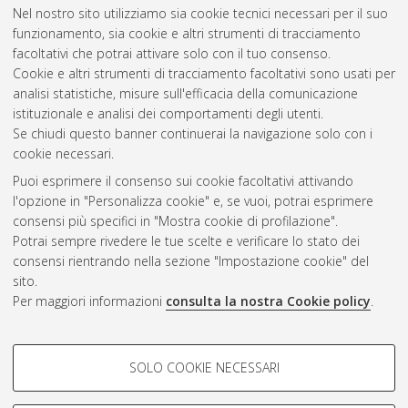
Nel nostro sito utilizziamo sia cookie tecnici necessari per il suo
Viaggi, Davide
;
Rinaldi, Giacomo Maria
(2023)
BIOBEC.
funzionamento, sia cookie e altri strumenti di tracciamento
WP2. Framework Validation. T2.2.
University of Bologna. DOI
facoltativi che potrai attivare solo con il tuo consenso.
10.6092/unibo/amsacta/7458
. [Dataset]
Cookie e altri strumenti di tracciamento facoltativi sono usati per
analisi statistiche, misure sull'efficacia della comunicazione
istituzionale e analisi dei comportamenti degli utenti.
Questa lista e' stata generata il
Sat Aug 8 20:34:00 2026
Se chiudi questo banner continuerai la navigazione solo con i
CEST
.
cookie necessari.
Puoi esprimere il consenso sui cookie facoltativi attivando
AMS Acta
l'opzione in "Personalizza cookie" e, se vuoi, potrai esprimere
ISSN: 2038-7954
Atom
consensi più specifici in "Mostra cookie di profilazione".
re3data.org -
Potrai sempre rivedere le tue scelte e verificare lo stato dei
doi.org/10.17616/R3P19R
consensi rientrando nella sezione "Impostazione cookie" del
Rss
Servizio implementato e
1.0
sito.
gestito da
AlmaDL
Per maggiori informazioni
consulta la nostra Cookie policy
.
Impostazioni Cookie
Rss
Informativa sulla privacy
2.0
COOKIE DI PROFILAZIONE -
Condizioni d'uso del sito
SOLO COOKIE NECESSARI
FACOLTATIVI
Mission e policies del
repository