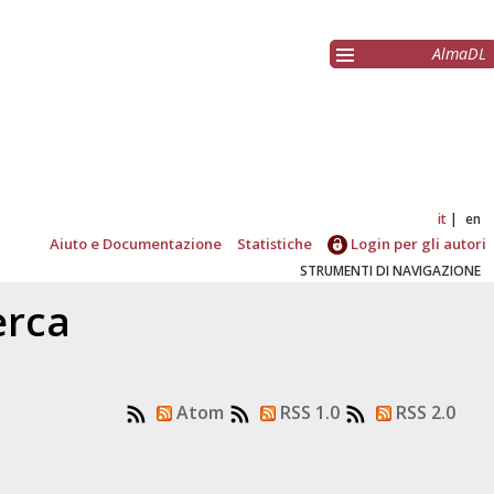
AlmaDL
it
en
Aiuto e Documentazione
Statistiche
Login per gli autori
STRUMENTI DI NAVIGAZIONE
erca
Atom
RSS 1.0
RSS 2.0