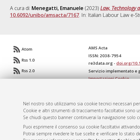
A cura di:
Menegatti, Emanuele
(2023)
Law, Technology 
10.6092/unibo/amsacta/7167
. In: Italian Labour Law e-St
AMS Acta
Atom
ISSN: 2038-7954
Rss 1.0
re3data.org -
doi.org/10
Rss 2.0
Servizio implementato e 
Impostazioni Cookie
Informativa sulla privacy
Condizioni d'uso del sito
Mission e policies del rep
Nel nostro sito utilizziamo sia cookie tecnici necessari per
Cookie e altri strumenti di tracciamento facoltativi sono us
Se chiudi questo banner continuerai la navigazione solo c
Puoi esprimere il consenso sui cookie facoltativi attivando
Potrai sempre rivedere le tue scelte e verificare lo stato 
© ALMA MATER STUDIORUM - Università d