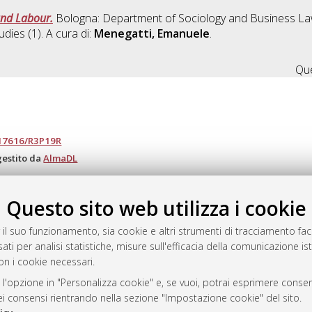
and Labour.
Bologna: Department of Sociology and Business La
udies (1). A cura di:
Menegatti, Emanuele
.
Que
.17616/R3P19R
gestito da
AlmaDL
Questo sito web utilizza i cookie
ository
 il suo funzionamento, sia cookie e altri strumenti di tracciamento faco
ati per analisi statistiche, misure sull'efficacia della comunicazione is
on i cookie necessari.
 l'opzione in "Personalizza cookie" e, se vuoi, potrai esprimere consens
dei consensi rientrando nella sezione "Impostazione cookie" del sito.
 Bologna, 2007-2026.