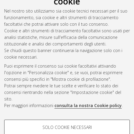
cookie
Levrini, Olivia
;
Barelli, Eleonora
;
Caramaschi, Martina
;
Nel nostro sito utilizziamo sia cookie tecnici necessari per il suo
Tasquier, Giulia
(2022)
FEDORA. Excerpts from essays on
funzionamento, sia cookie e altri strumenti di tracciamento
students’ future perception. Italy.
University of Bologna. DOI
facoltativi che potrai attivare solo con il tuo consenso.
10.6092/unibo/amsacta/6964
. [Dataset]
Cookie e altri strumenti di tracciamento facoltativi sono usati per
analisi statistiche, misure sull'efficacia della comunicazione
istituzionale e analisi dei comportamenti degli utenti.
Questa lista e' stata generata il
Thu Aug 6 20:34:25 2026
Se chiudi questo banner continuerai la navigazione solo con i
CEST
.
cookie necessari.
Puoi esprimere il consenso sui cookie facoltativi attivando
AMS Acta
l'opzione in "Personalizza cookie" e, se vuoi, potrai esprimere
ISSN: 2038-7954
Atom
consensi più specifici in "Mostra cookie di profilazione".
re3data.org -
Potrai sempre rivedere le tue scelte e verificare lo stato dei
doi.org/10.17616/R3P19R
consensi rientrando nella sezione "Impostazione cookie" del
Rss
Servizio implementato e
1.0
sito.
gestito da
AlmaDL
Per maggiori informazioni
consulta la nostra Cookie policy
.
Impostazioni Cookie
Rss
Informativa sulla privacy
2.0
COOKIE DI PROFILAZIONE -
Condizioni d'uso del sito
SOLO COOKIE NECESSARI
FACOLTATIVI
Mission e policies del