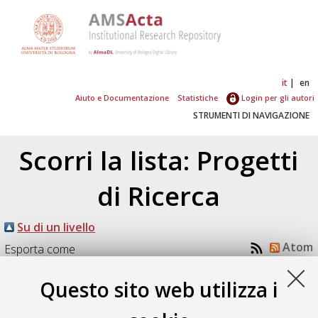
it
en
Aiuto e Documentazione
Statistiche
Login per gli autori
STRUMENTI DI NAVIGAZIONE
Scorri la lista: Progetti
di Ricerca
Su di un livello
Atom
Esporta come
RSS 1.0
RSS 2.0
Questo sito web utilizza i
Numero di documenti:
1
.