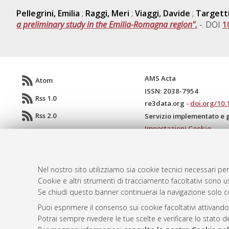
Pellegrini, Emilia
;
Raggi, Meri
;
Viaggi, Davide
;
Targetti
a preliminary study in the Emilia-Romagna region".
-. DOI
1
AMS Acta
Atom
ISSN: 2038-7954
Rss 1.0
re3data.org -
doi.org/10
Rss 2.0
Servizio implementato e 
Impostazioni Cookie
Informativa sulla privacy
Condizioni d'uso del sito
Mission e policies del rep
Nel nostro sito utilizziamo sia cookie tecnici necessari per
Cookie e altri strumenti di tracciamento facoltativi sono us
Se chiudi questo banner continuerai la navigazione solo c
Puoi esprimere il consenso sui cookie facoltativi attivando
Potrai sempre rivedere le tue scelte e verificare lo stato 
© ALMA MATER STUDIORUM - Università d