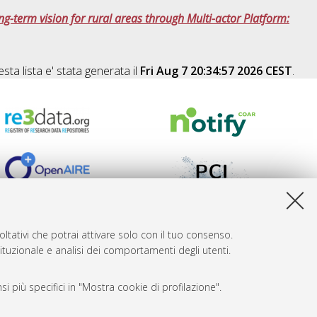
ong-term vision for rural areas through Multi-actor Platform:
sta lista e' stata generata il
Fri Aug 7 20:34:57 2026 CEST
.
ltativi che potrai attivare solo con il tuo consenso.
tituzionale e analisi dei comportamenti degli utenti.
i più specifici in "Mostra cookie di profilazione".