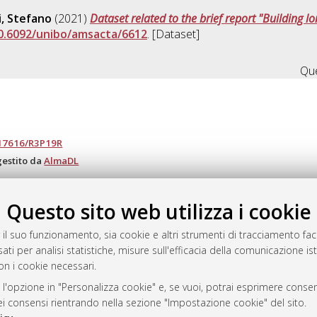
, Stefano
(2021)
Dataset related to the brief report "Building l
0.6092/unibo/amsacta/6612
. [Dataset]
Que
.17616/R3P19R
gestito da
AlmaDL
Questo sito web utilizza i cookie
ository
 il suo funzionamento, sia cookie e altri strumenti di tracciamento faco
ati per analisi statistiche, misure sull'efficacia della comunicazione is
on i cookie necessari.
 l'opzione in "Personalizza cookie" e, se vuoi, potrai esprimere consens
dei consensi rientrando nella sezione "Impostazione cookie" del sito.
 Bologna, 2007-2026.