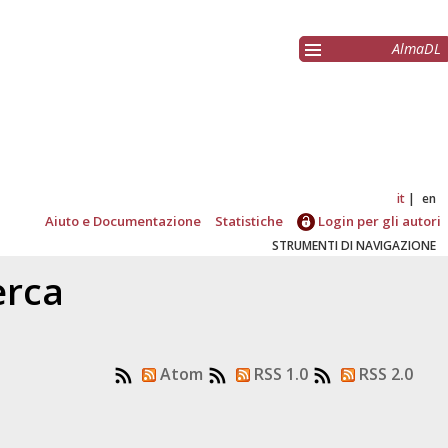
AlmaDL
it
en
Aiuto e Documentazione
Statistiche
Login per gli autori
STRUMENTI DI NAVIGAZIONE
erca
Atom
RSS 1.0
RSS 2.0