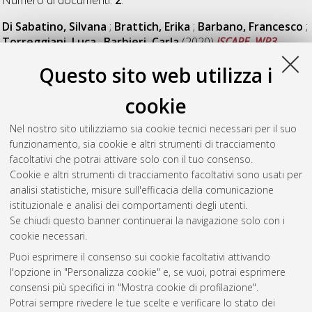
Di Sabatino, Silvana
;
Brattich, Erika
;
Barbano, Francesco
;
Torreggiani, Luca
;
Barbieri, Carla
(2020)
iSCAPE. WP3.
Effects of Photocatalytic Coatings in reducing NOx pollutant
Questo sito web utilizza i
concentrations. August 2018.
University of Bologna. DOI
10.6092/unibo/amsacta/6281
. [Dataset]
cookie
Di Sabatino, Silvana
;
Brattich, Erika
;
Barbano, Francesco
;
Torreggiani, Luca
;
Barbieri, Carla
;
Minguzzi, Enrico
(2020)
Nel nostro sito utilizziamo sia cookie tecnici necessari per il suo
iSCAPE. WP5. Effects of Vegetation Urban Street Canyons.
funzionamento, sia cookie e altri strumenti di tracciamento
Summer 2017 and Winter 2018 Experimental Campaigns.
facoltativi che potrai attivare solo con il tuo consenso.
University of Bologna. DOI
10.6092/unibo/amsacta/6317
.
Cookie e altri strumenti di tracciamento facoltativi sono usati per
[Dataset]
analisi statistiche, misure sull'efficacia della comunicazione
istituzionale e analisi dei comportamenti degli utenti.
Se chiudi questo banner continuerai la navigazione solo con i
Questa lista e' stata generata il
Fri Aug 7 20:35:01 2026 CEST
.
cookie necessari.
Puoi esprimere il consenso sui cookie facoltativi attivando
AMS Acta
l'opzione in "Personalizza cookie" e, se vuoi, potrai esprimere
ISSN: 2038-7954
Atom
consensi più specifici in "Mostra cookie di profilazione".
re3data.org -
Potrai sempre rivedere le tue scelte e verificare lo stato dei
doi.org/10.17616/R3P19R