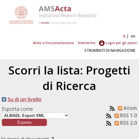
it
en
Aiuto e Documentazione
Statistiche
Login per gli autori
STRUMENTI DI NAVIGAZIONE
Scorri la lista: Progetti
di Ricerca
Su di un livello
Atom
Esporta come
RSS 1.0
RSS 2.0
Numero di documenti:
2
.