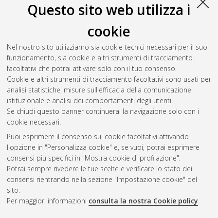
scritte e documentazione archeologica del culto
Questo sito web utilizza i
di Demetra.
A cura di:
Carboni, Romina
;
Giuman, Marco
. DOI
cookie
10.6092/unibo/amsacta/5391
. In: Sonora. La
dimensione acustica nel mondo mitico, magico e religioso
Nel nostro sito utilizziamo sia cookie tecnici necessari per il suo
dell’antichità classica. A cura di:
Carboni, Romina
;
Giuman,
funzionamento, sia cookie e altri strumenti di tracciamento
Marco
. Perugia: Morlacchi, pp. 91-118. ISBN 9788860745699.
facoltativi che potrai attivare solo con il tuo consenso.
In: Quaderni di Otium A cura di:
Grassigli, Gian Luca
.
Cookie e altri strumenti di tracciamento facoltativi sono usati per
analisi statistiche, misure sull'efficacia della comunicazione
istituzionale e analisi dei comportamenti degli utenti.
Questa lista e' stata generata il
Thu Aug 6 20:33:12 2026
Se chiudi questo banner continuerai la navigazione solo con i
CEST
.
cookie necessari.
Puoi esprimere il consenso sui cookie facoltativi attivando
AMS Acta
l'opzione in "Personalizza cookie" e, se vuoi, potrai esprimere
ISSN: 2038-7954
Atom
consensi più specifici in "Mostra cookie di profilazione".
re3data.org -
Potrai sempre rivedere le tue scelte e verificare lo stato dei
doi.org/10.17616/R3P19R
consensi rientrando nella sezione "Impostazione cookie" del
Rss
Servizio implementato e
1.0
sito.
gestito da
AlmaDL
Per maggiori informazioni
consulta la nostra Cookie policy
.
Impostazioni Cookie
Rss