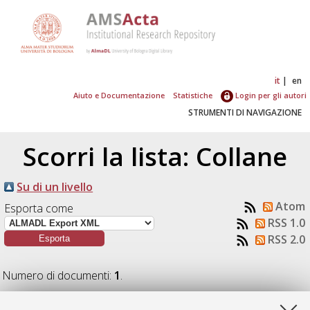
it
en
Aiuto e Documentazione
Statistiche
Login per gli autori
STRUMENTI DI NAVIGAZIONE
Scorri la lista: Collane
Su di un livello
Atom
Esporta come
RSS 1.0
RSS 2.0
Numero di documenti:
1
.
Bellia, Angela
(2015)
Mito, musica e rito: fonti