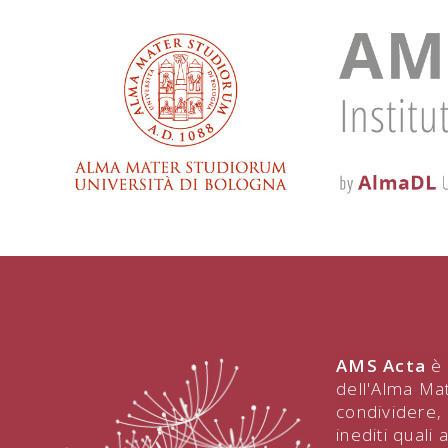
AMS Acta
è 
dell'Alma Ma
condividere, 
inediti quali