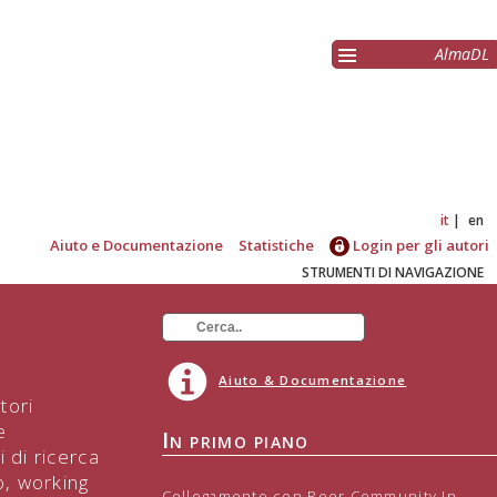
AlmaDL
it
en
Aiuto e Documentazione
Statistiche
Login per gli autori
STRUMENTI DI NAVIGAZIONE
Aiuto & Documentazione
tori
e
In primo piano
 di ricerca
o, working
Collegamento con Peer Community In