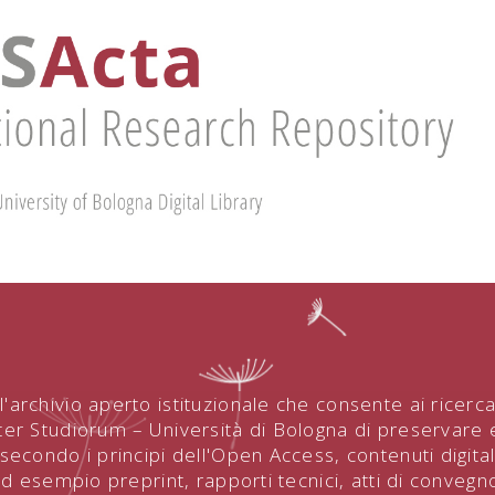
l'archivio aperto istituzionale che consente ai ricerca
ter Studiorum – Università di Bologna di preservare 
secondo i principi dell'Open Access, contenuti digitali
 ad esempio preprint, rapporti tecnici, atti di convegn