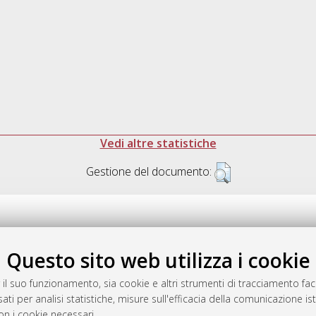
Vedi altre statistiche
Gestione del documento:
Questo sito web utilizza i cookie
.17616/R3P19R
gestito da
AlmaDL
 il suo funzionamento, sia cookie e altri strumenti di tracciamento faco
ati per analisi statistiche, misure sull'efficacia della comunicazione is
on i cookie necessari.