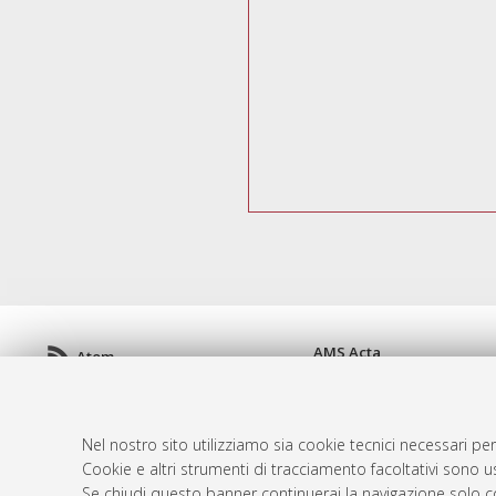
AMS Acta
Atom
ISSN: 2038-7954
Rss 1.0
re3data.org -
doi.org/10
Rss 2.0
Servizio implementato e 
Nel nostro sito utilizziamo sia cookie tecnici necessari per
Impostazioni Cookie
Cookie e altri strumenti di tracciamento facoltativi sono us
Informativa sulla privacy
Se chiudi questo banner continuerai la navigazione solo c