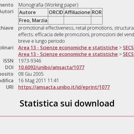
umento
Monografia (Working paper)
Autori
Autore
ORCID
Affiliazione
ROR
Freo, Marzia
chiave
promotional effectiveness, retail promotions, structura
effects; efficacia delle promozioni, promozioni del vendit
breve e lungo periodo
plinari
Area 13 - Scienze economiche e statistiche
>
SECS
Area 13 - Scienze economiche e statistiche
>
SECS
ISSN
1973-9346
DOI
10.6092/unibo/amsacta/1077
posito
08 Giu 2005
difica
16 Mag 2011 11:41
URI
https://amsacta.unibo.it/id/eprint/1077
Statistica sui download