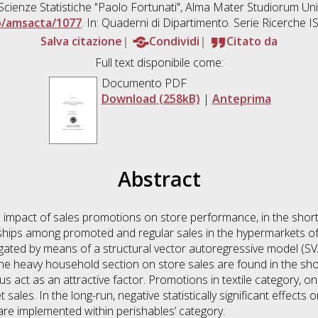
Scienze Statistiche "Paolo Fortunati", Alma Mater Studiorum Uni
o/amsacta/1077
. In: Quaderni di Dipartimento. Serie Ricerche
Salva citazione
Condividi
Citato da
Full text disponibile come:
Documento PDF
Download (258kB)
|
Anteprima
Abstract
 impact of sales promotions on store performance, in the short
onships among promoted and regular sales in the hypermarkets of 
gated by means of a structural vector autoregressive model (SVAR)
the heavy household section on store sales are found in the sh
s act as an attractive factor. Promotions in textile category, o
sales. In the long-run, negative statistically significant effects
re implemented within perishables’ category.