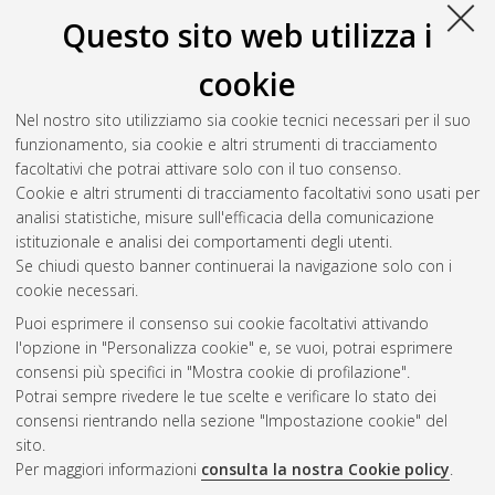
Questo sito web utilizza i
cookie
Nel nostro sito utilizziamo sia cookie tecnici necessari per il suo
funzionamento, sia cookie e altri strumenti di tracciamento
facoltativi che potrai attivare solo con il tuo consenso.
Cookie e altri strumenti di tracciamento facoltativi sono usati per
Vedi altre statistiche
analisi statistiche, misure sull'efficacia della comunicazione
istituzionale e analisi dei comportamenti degli utenti.
Gestione del documento:
Se chiudi questo banner continuerai la navigazione solo con i
cookie necessari.
Puoi esprimere il consenso sui cookie facoltativi attivando
AMS Acta
l'opzione in "Personalizza cookie" e, se vuoi, potrai esprimere
ISSN: 2038-7954
Atom
consensi più specifici in "Mostra cookie di profilazione".
re3data.org -
Potrai sempre rivedere le tue scelte e verificare lo stato dei
doi.org/10.17616/R3P19R
consensi rientrando nella sezione "Impostazione cookie" del
Rss
Servizio implementato e
1.0
sito.
gestito da
AlmaDL
Per maggiori informazioni
consulta la nostra Cookie policy
.
Impostazioni Cookie