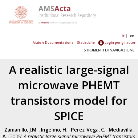
it
en
Aiuto e Documentazione
Statistiche
Login per gli autori
STRUMENTI DI NAVIGAZIONE
A realistic large-signal
microwave PHEMT
transistors model for
SPICE
Zamanillo, J.M.
;
Ingelmo, H.
;
Perez-Vega, C.
;
Mediavilla,
A.
(2005)
A realistic large-signal microwave PHEMT transistors