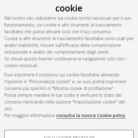
cookie
Nel nostro sito utilizziamo sia cookie tecnici necessari per il suo
funzionamento, sia cookie e altri strumenti di tracciamento
facoltativi che potrai attivare solo con il tuo consenso.
Cookie e altri strumenti di tracciamento facoltativi sono usati per
Vedi altre statistiche
analisi statistiche, misure sull'efficacia della comunicazione
istituzionale e analisi dei comportamenti degli utenti.
Gestione del documento:
Se chiudi questo banner continuerai la navigazione solo con i
cookie necessari.
Puoi esprimere il consenso sui cookie facoltativi attivando
AMS Acta
l'opzione in "Personalizza cookie" e, se vuoi, potrai esprimere
ISSN: 2038-7954
Atom
consensi più specifici in "Mostra cookie di profilazione".
re3data.org -
Potrai sempre rivedere le tue scelte e verificare lo stato dei
doi.org/10.17616/R3P19R
consensi rientrando nella sezione "Impostazione cookie" del
Rss
Servizio implementato e
1.0
sito.
gestito da
AlmaDL
Per maggiori informazioni
consulta la nostra Cookie policy
.
Impostazioni Cookie
Rss
Informativa sulla privacy
2.0
COOKIE DI PROFILAZIONE -
Condizioni d'uso del sito
SOLO COOKIE NECESSARI