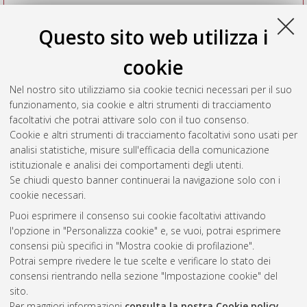
Questo sito web utilizza i
cookie
Nel nostro sito utilizziamo sia cookie tecnici necessari per il suo
funzionamento, sia cookie e altri strumenti di tracciamento
facoltativi che potrai attivare solo con il tuo consenso.
Cookie e altri strumenti di tracciamento facoltativi sono usati per
Vedi altre statistiche
analisi statistiche, misure sull'efficacia della comunicazione
istituzionale e analisi dei comportamenti degli utenti.
Gestione del documento:
Se chiudi questo banner continuerai la navigazione solo con i
cookie necessari.
Puoi esprimere il consenso sui cookie facoltativi attivando
AMS Acta
l'opzione in "Personalizza cookie" e, se vuoi, potrai esprimere
ISSN: 2038-7954
Atom
consensi più specifici in "Mostra cookie di profilazione".
re3data.org -
Potrai sempre rivedere le tue scelte e verificare lo stato dei
doi.org/10.17616/R3P19R
consensi rientrando nella sezione "Impostazione cookie" del
Rss
Servizio implementato e
1.0
sito.
gestito da
AlmaDL
Per maggiori informazioni
consulta la nostra Cookie policy
.