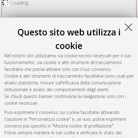
Loading...
Questo sito web utilizza i
cookie
Nel nostro sito utilizziamo sia cookie tecnici necessari per il suo
funzionamento, sia cookie e altri strumenti di tracciamento
facoltativi che potrai attivare solo con il tuo consenso.
Cookie e altri strumenti di tracciamento facoltativi sono usati per
Vedi altre statistiche
analisi statistiche, misure sull'efficacia della comunicazione
istituzionale e analisi dei comportamenti degli utenti.
Gestione del documento:
Se chiudi questo banner continuerai la navigazione solo con i
cookie necessari.
Puoi esprimere il consenso sui cookie facoltativi attivando
AMS Acta
l'opzione in "Personalizza cookie" e, se vuoi, potrai esprimere
ISSN: 2038-7954
Atom
consensi più specifici in "Mostra cookie di profilazione".
re3data.org -
Potrai sempre rivedere le tue scelte e verificare lo stato dei
doi.org/10.17616/R3P19R