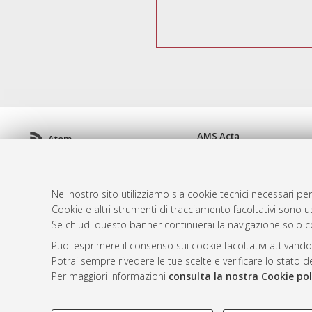
AMS Acta
Atom
ISSN: 2038-7954
Rss 1.0
re3data.org -
doi.org/10
Rss 2.0
Servizio implementato e 
Nel nostro sito utilizziamo sia cookie tecnici necessari per
Impostazioni Cookie
Cookie e altri strumenti di tracciamento facoltativi sono us
Informativa sulla privacy
Se chiudi questo banner continuerai la navigazione solo c
Condizioni d'uso del sito
Puoi esprimere il consenso sui cookie facoltativi attivando
Mission e policies del rep
Potrai sempre rivedere le tue scelte e verificare lo stato 
Per maggiori informazioni
consulta la nostra Cookie pol