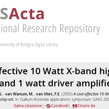
ffective 10 Watt X-band h
and 1 watt driver amplifi
G.
;
van Wanum, M.
;
van Vliet, F.E.
(2005)
A cost-effective 10 
chip-set.
In: Gallium Arsenide applications symposium. GAAS 2005
Salva citazione
Condividi
Citato da