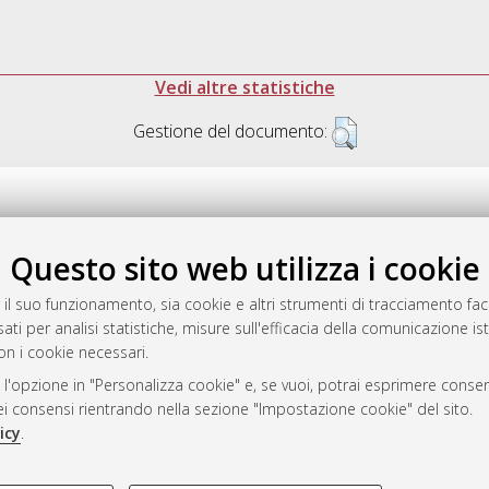
Vedi altre statistiche
Gestione del documento:
Questo sito web utilizza i cookie
.17616/R3P19R
gestito da
AlmaDL
 il suo funzionamento, sia cookie e altri strumenti di tracciamento faco
ati per analisi statistiche, misure sull'efficacia della comunicazione is
on i cookie necessari.
 l'opzione in "Personalizza cookie" e, se vuoi, potrai esprimere consens
ository
dei consensi rientrando nella sezione "Impostazione cookie" del sito.
icy
.