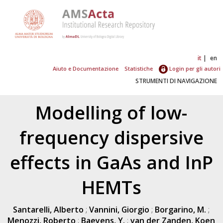
it
en
Aiuto e Documentazione
Statistiche
Login per gli autori
STRUMENTI DI NAVIGAZIONE
Modelling of low-
frequency dispersive
effects in GaAs and InP
HEMTs
Santarelli, Alberto
;
Vannini, Giorgio
;
Borgarino, M.
;
Menozzi, Roberto
;
Baeyens, Y.
;
van der Zanden, Koen