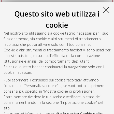
Questo sito web utilizza i
cookie
Nel nostro sito utilizziamo sia cookie tecnici necessari per il suo
funzionamento, sia cookie e altri strumenti di tracciamento
facoltativi che potrai attivare solo con il tuo consenso.
Cookie e altri strumenti di tracciamento facoltativi sono usati per
Vedi altre statistiche
analisi statistiche, misure sull'efficacia della comunicazione
istituzionale e analisi dei comportamenti degli utenti.
Gestione del documento:
Se chiudi questo banner continuerai la navigazione solo con i
cookie necessari.
Puoi esprimere il consenso sui cookie facoltativi attivando
AMS Acta
l'opzione in "Personalizza cookie" e, se vuoi, potrai esprimere
ISSN: 2038-7954
Atom
consensi più specifici in "Mostra cookie di profilazione".
re3data.org -
Potrai sempre rivedere le tue scelte e verificare lo stato dei
doi.org/10.17616/R3P19R
consensi rientrando nella sezione "Impostazione cookie" del
Rss
Servizio implementato e
1.0
sito.
gestito da
AlmaDL
Per maggiori informazioni
consulta la nostra Cookie policy
.