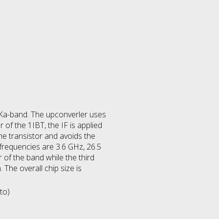
 Ka-band. The upconverler uses
of the 1IBT, the IF is applied
the transistor and avoids the
 frequencies are 3.6 GHz, 26.5
of the band while the third
The overall chip size is
to)