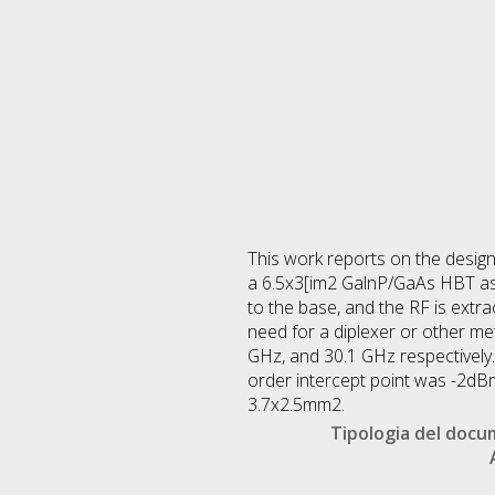
This work reports on the desi
a 6.5x3[im2 GalnP/GaAs HBT as th
to the base, and the RF is extrac
need for a diplexer or other me
GHz, and 30.1 GHz respectively.
order intercept point was -2dBm
3.7x2.5mm2.
Tipologia del doc