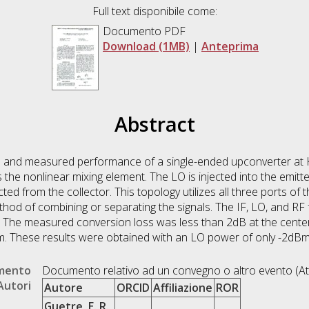
Full text disponibile come:
Documento PDF
Download (1MB)
|
Anteprima
Abstract
gn and measured performance of a single-ended upconverter at
e nonlinear mixing element. The LO is injected into the emitter 
ted from the collector. This topology utilizes all three ports of 
thod of combining or separating the signals. The IF, LO, and RF
 The measured conversion loss was less than 2dB at the center 
. These results were obtained with an LO power of only -2dBm. 
umento
Documento relativo ad un convegno o altro evento (At
Autori
Autore
ORCID
Affiliazione
ROR
Guetre, E. R.