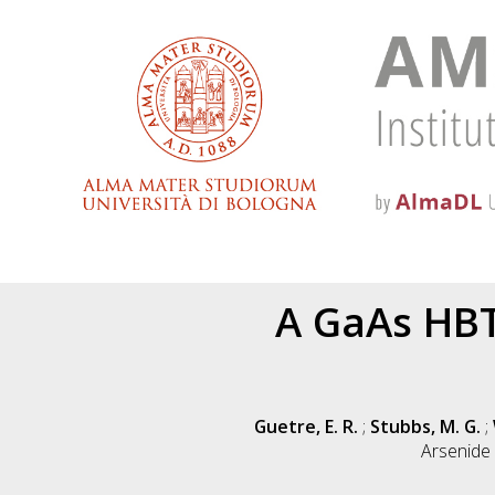
A GaAs HBT
Guetre, E. R.
;
Stubbs, M. G.
;
Arsenide 