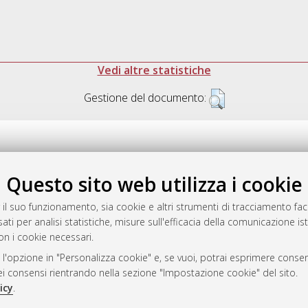
Vedi altre statistiche
Gestione del documento:
Questo sito web utilizza i cookie
.17616/R3P19R
gestito da
AlmaDL
 il suo funzionamento, sia cookie e altri strumenti di tracciamento faco
ati per analisi statistiche, misure sull'efficacia della comunicazione is
on i cookie necessari.
 l'opzione in "Personalizza cookie" e, se vuoi, potrai esprimere consens
ository
dei consensi rientrando nella sezione "Impostazione cookie" del sito.
icy
.