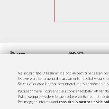
AMS Acta
Atom
ISSN: 2038-7954
Rss 1.0
re3data.org -
doi.org/10
Rss 2.0
Servizio implementato e 
Nel nostro sito utilizziamo sia cookie tecnici necessari per
Impostazioni Cookie
Cookie e altri strumenti di tracciamento facoltativi sono us
Informativa sulla privacy
Se chiudi questo banner continuerai la navigazione solo c
Condizioni d'uso del sito
Puoi esprimere il consenso sui cookie facoltativi attivando
Mission e policies del rep
Potrai sempre rivedere le tue scelte e verificare lo stato 
Per maggiori informazioni
consulta la nostra Cookie pol