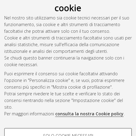
cookie
Nel nostro sito utilizziamo sia cookie tecnici necessari per il suo
funzionamento, sia cookie e altri strumenti di tracciamento
facoltativi che potrai attivare solo con il tuo consenso.
Cookie e altri strumenti di tracciamento facoltativi sono usati per
Vedi altre statistiche
analisi statistiche, misure sull'efficacia della comunicazione
istituzionale e analisi dei comportamenti degli utenti.
Gestione del documento:
Se chiudi questo banner continuerai la navigazione solo con i
cookie necessari.
Puoi esprimere il consenso sui cookie facoltativi attivando
AMS Acta
l'opzione in "Personalizza cookie" e, se vuoi, potrai esprimere
ISSN: 2038-7954
Atom
consensi più specifici in "Mostra cookie di profilazione".
re3data.org -
Potrai sempre rivedere le tue scelte e verificare lo stato dei
doi.org/10.17616/R3P19R
consensi rientrando nella sezione "Impostazione cookie" del
Rss
Servizio implementato e
1.0
sito.
gestito da
AlmaDL
Per maggiori informazioni
consulta la nostra Cookie policy
.
Impostazioni Cookie
Rss
Informativa sulla privacy
2.0
COOKIE DI PROFILAZIONE -
Condizioni d'uso del sito
SOLO COOKIE NECESSARI