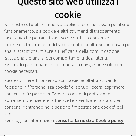
Questo sito web utilizza i
cookie
Nel nostro sito utilizziamo sia cookie tecnici necessari per il suo
funzionamento, sia cookie e altri strumenti di tracciamento
facoltativi che potrai attivare solo con il tuo consenso.
Cookie e altri strumenti di tracciamento facoltativi sono usati per
Vedi altre statistiche
analisi statistiche, misure sull'efficacia della comunicazione
istituzionale e analisi dei comportamenti degli utenti.
Gestione del documento:
Se chiudi questo banner continuerai la navigazione solo con i
cookie necessari.
Puoi esprimere il consenso sui cookie facoltativi attivando
AMS Acta
l'opzione in "Personalizza cookie" e, se vuoi, potrai esprimere
ISSN: 2038-7954
Atom
consensi più specifici in "Mostra cookie di profilazione".
re3data.org -
Potrai sempre rivedere le tue scelte e verificare lo stato dei
doi.org/10.17616/R3P19R
consensi rientrando nella sezione "Impostazione cookie" del
Rss
Servizio implementato e
1.0
sito.
gestito da
AlmaDL
Per maggiori informazioni
consulta la nostra Cookie policy
.
Impostazioni Cookie
Rss
Informativa sulla privacy
2.0