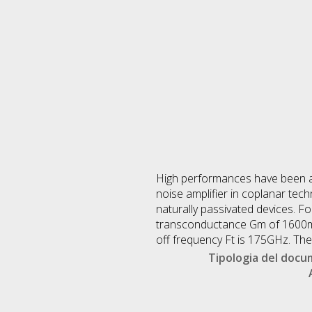
High performances have been a
noise amplifier in coplanar tech
naturally passivated devices. 
transconductance Gm of 1600mS/
off frequency Ft is 175GHz. Th
Tipologia del doc