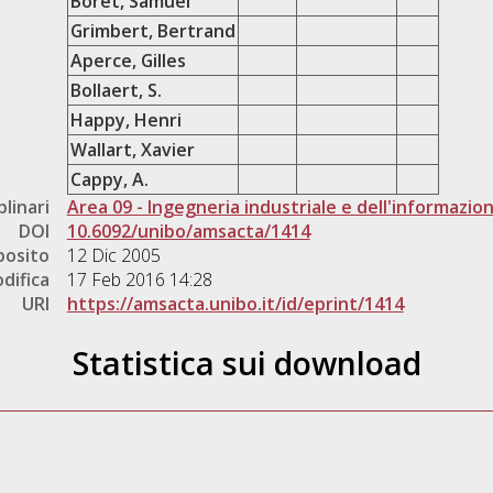
Boret, Samuel
Grimbert, Bertrand
Aperce, Gilles
Bollaert, S.
Happy, Henri
Wallart, Xavier
Cappy, A.
plinari
Area 09 - Ingegneria industriale e dell'informazio
DOI
10.6092/unibo/amsacta/1414
posito
12 Dic 2005
difica
17 Feb 2016 14:28
URI
https://amsacta.unibo.it/id/eprint/1414
Statistica sui download