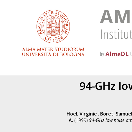
94-GHz lo
Hoel, Virginie
;
Boret, Samue
A.
(1999)
94-GHz low noise amp