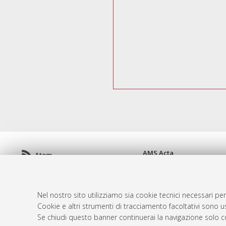
AMS Acta
Atom
ISSN: 2038-7954
Rss 1.0
re3data.org -
doi.org/10
Rss 2.0
Servizio implementato e 
Nel nostro sito utilizziamo sia cookie tecnici necessari per
Impostazioni Cookie
Cookie e altri strumenti di tracciamento facoltativi sono us
Informativa sulla privacy
Se chiudi questo banner continuerai la navigazione solo c