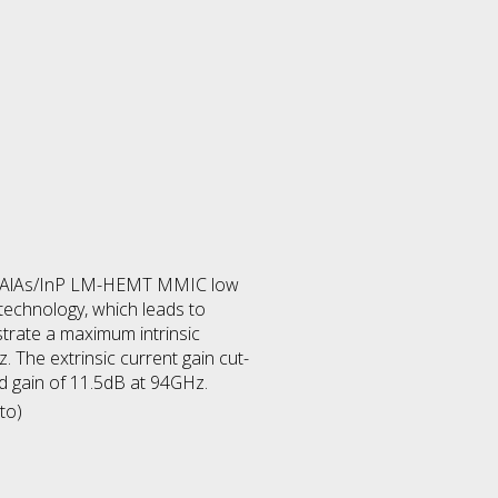
/InAlAs/InP LM-HEMT MMIC low
 technology, which leads to
trate a maximum intrinsic
The extrinsic current gain cut-
d gain of 11.5dB at 94GHz.
to)