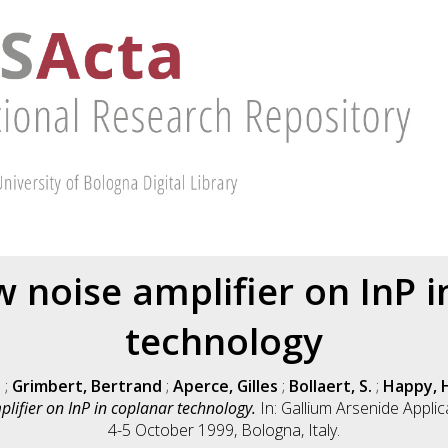
w noise amplifier on InP i
technology
l
;
Grimbert, Bertrand
;
Aperce, Gilles
;
Bollaert, S.
;
Happy, 
lifier on InP in coplanar technology.
In: Gallium Arsenide Appl
4-5 October 1999, Bologna, Italy.