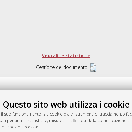
Vedi altre statistiche
Gestione del documento:
Questo sito web utilizza i cookie
.17616/R3P19R
gestito da
AlmaDL
 il suo funzionamento, sia cookie e altri strumenti di tracciamento faco
ati per analisi statistiche, misure sull'efficacia della comunicazione is
on i cookie necessari.