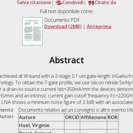
Salva citazione
Condividi
Citato da
Full text disponibile come:
Documento PDF
Download (2MB)
|
Anteprima
Abstract
chieved at W-band with a 2-stage 0.1 um gate-length InGaAs
nology. To obtain the T-gate profile, we use silicon nitride SixNy
For a drain-to-source current Ids=350mA/mm the devices demons
mm and an intrinsic current gain cutoff frequency Fc=220GHz. 
e LNA shows a minimum noise figure of 3.3dB with an associate
umento
Documento relativo ad un convegno o altro evento (At
Autori
Autore
ORCID
Affiliazione
ROR
Hoel, Virginie