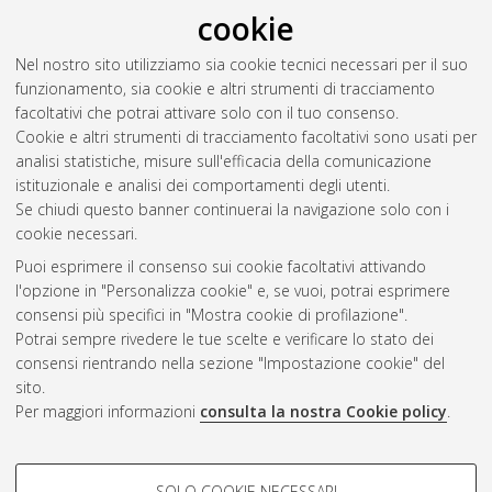
cookie
Nel nostro sito utilizziamo sia cookie tecnici necessari per il suo
funzionamento, sia cookie e altri strumenti di tracciamento
facoltativi che potrai attivare solo con il tuo consenso.
Cookie e altri strumenti di tracciamento facoltativi sono usati per
Vedi altre statistiche
analisi statistiche, misure sull'efficacia della comunicazione
istituzionale e analisi dei comportamenti degli utenti.
Gestione del documento:
Se chiudi questo banner continuerai la navigazione solo con i
cookie necessari.
Puoi esprimere il consenso sui cookie facoltativi attivando
AMS Acta
l'opzione in "Personalizza cookie" e, se vuoi, potrai esprimere
ISSN: 2038-7954
Atom
consensi più specifici in "Mostra cookie di profilazione".
re3data.org -
Potrai sempre rivedere le tue scelte e verificare lo stato dei
doi.org/10.17616/R3P19R
consensi rientrando nella sezione "Impostazione cookie" del
Rss
Servizio implementato e
1.0
sito.
gestito da
AlmaDL
Per maggiori informazioni
consulta la nostra Cookie policy
.
Impostazioni Cookie
Rss
Informativa sulla privacy
2.0
COOKIE DI PROFILAZIONE -
Condizioni d'uso del sito
SOLO COOKIE NECESSARI