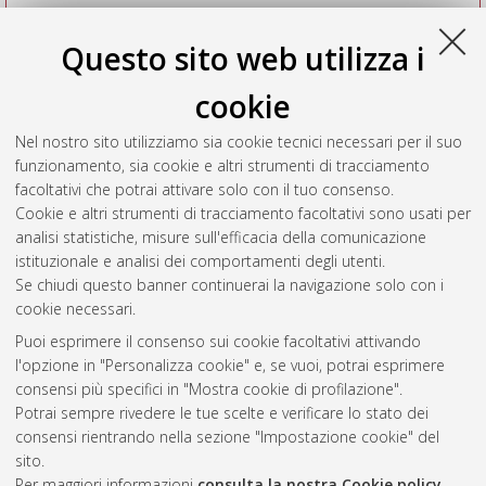
Questo sito web utilizza i
cookie
Nel nostro sito utilizziamo sia cookie tecnici necessari per il suo
funzionamento, sia cookie e altri strumenti di tracciamento
facoltativi che potrai attivare solo con il tuo consenso.
Cookie e altri strumenti di tracciamento facoltativi sono usati per
Vedi altre statistiche
analisi statistiche, misure sull'efficacia della comunicazione
istituzionale e analisi dei comportamenti degli utenti.
Gestione del documento:
Se chiudi questo banner continuerai la navigazione solo con i
cookie necessari.
Puoi esprimere il consenso sui cookie facoltativi attivando
AMS Acta
l'opzione in "Personalizza cookie" e, se vuoi, potrai esprimere
ISSN: 2038-7954
Atom
consensi più specifici in "Mostra cookie di profilazione".
re3data.org -
Potrai sempre rivedere le tue scelte e verificare lo stato dei
doi.org/10.17616/R3P19R
consensi rientrando nella sezione "Impostazione cookie" del
Rss
Servizio implementato e
1.0
sito.
gestito da
AlmaDL
Per maggiori informazioni
consulta la nostra Cookie policy
.