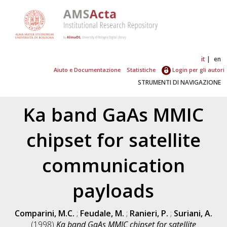
it
en
Aiuto e Documentazione
Statistiche
Login per gli autori
STRUMENTI DI NAVIGAZIONE
Ka band GaAs MMIC
chipset for satellite
communication
payloads
Comparini, M.C.
;
Feudale, M.
;
Ranieri, P.
;
Suriani, A.
(1998)
Ka band GaAs MMIC chipset for satellite