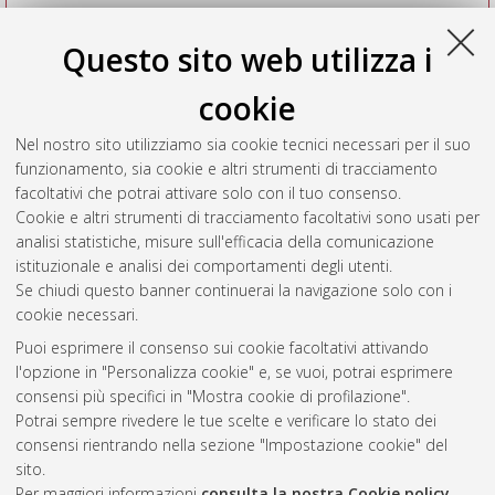
Questo sito web utilizza i
cookie
Nel nostro sito utilizziamo sia cookie tecnici necessari per il suo
funzionamento, sia cookie e altri strumenti di tracciamento
facoltativi che potrai attivare solo con il tuo consenso.
Cookie e altri strumenti di tracciamento facoltativi sono usati per
Vedi altre statistiche
analisi statistiche, misure sull'efficacia della comunicazione
istituzionale e analisi dei comportamenti degli utenti.
Gestione del documento:
Se chiudi questo banner continuerai la navigazione solo con i
cookie necessari.
Puoi esprimere il consenso sui cookie facoltativi attivando
AMS Acta
l'opzione in "Personalizza cookie" e, se vuoi, potrai esprimere
ISSN: 2038-7954
Atom
consensi più specifici in "Mostra cookie di profilazione".
re3data.org -
Potrai sempre rivedere le tue scelte e verificare lo stato dei
doi.org/10.17616/R3P19R
consensi rientrando nella sezione "Impostazione cookie" del
Rss
Servizio implementato e
1.0
sito.
gestito da
AlmaDL
Per maggiori informazioni
consulta la nostra Cookie policy
.