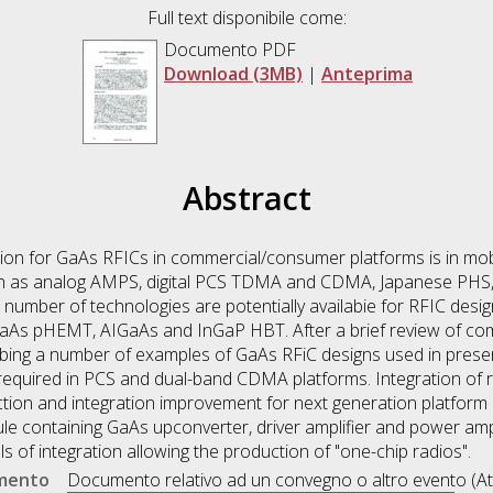
Full text disponibile come:
Documento PDF
Download (3MB)
|
Anteprima
Abstract
cation for GaAs RFICs in commercial/consumer platforms is in m
uch as analog AMPS, digital PCS TDMA and CDMA, Japanese P
umber of technologies are potentially availabie for RFIC desig
s pHEMT, AIGaAs and InGaP HBT. After a brief review of com
cribing a number of examples of GaAs RFiC designs used in pres
required in PCS and dual-band CDMA platforms. Integration of r
ction and integration improvement for next generation platform a
e containing GaAs upconverter, driver amplifier and power ampl
s of integration allowing the production of "one-chip radios".
umento
Documento relativo ad un convegno o altro evento (At