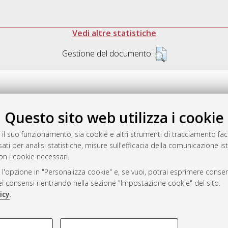
Vedi altre statistiche
Gestione del documento:
Questo sito web utilizza i cookie
.17616/R3P19R
gestito da
AlmaDL
 il suo funzionamento, sia cookie e altri strumenti di tracciamento faco
ati per analisi statistiche, misure sull'efficacia della comunicazione is
on i cookie necessari.
 l'opzione in "Personalizza cookie" e, se vuoi, potrai esprimere consens
ository
dei consensi rientrando nella sezione "Impostazione cookie" del sito.
icy
.
COOKIE TECNICI - NECES