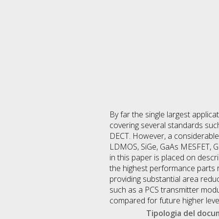
By far the single largest appli
covering several standards s
DECT. However, a considerable n
LDMOS, SiGe, GaAs MESFET, GaA
in this paper is placed on des
the highest performance parts 
providing substantial area redu
such as a PCS transmitter modul
compared for future higher level
Tipologia del doc