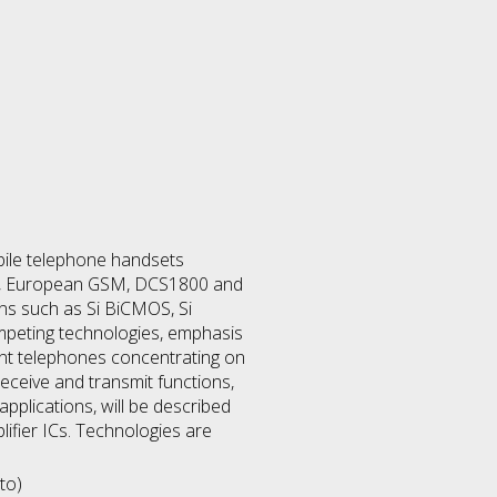
obile telephone handsets
HS, European GSM, DCS1800 and
ns such as Si BiCMOS, Si
peting technologies, emphasis
ent telephones concentrating on
eceive and transmit functions,
pplications, will be described
ifier ICs. Technologies are
to)