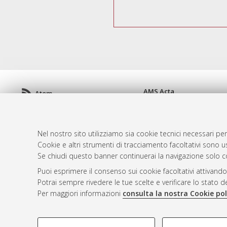
AMS Acta
Atom
ISSN: 2038-7954
Rss 1.0
re3data.org -
doi.org/10
Rss 2.0
Servizio implementato e 
Nel nostro sito utilizziamo sia cookie tecnici necessari per
Impostazioni Cookie
Cookie e altri strumenti di tracciamento facoltativi sono us
Informativa sulla privacy
Se chiudi questo banner continuerai la navigazione solo c
Condizioni d'uso del sito
Puoi esprimere il consenso sui cookie facoltativi attivando
Mission e policies del rep
Potrai sempre rivedere le tue scelte e verificare lo stato 
Per maggiori informazioni
consulta la nostra Cookie pol
COOKIE DI PROFILAZIONE - FACOLTATIVI