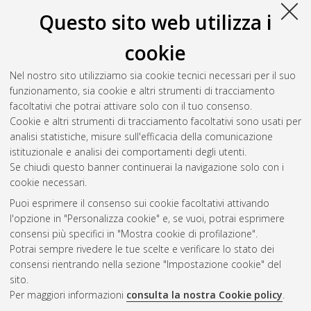
Questo sito web utilizza i
cookie
Nel nostro sito utilizziamo sia cookie tecnici necessari per il suo
funzionamento, sia cookie e altri strumenti di tracciamento
facoltativi che potrai attivare solo con il tuo consenso.
Cookie e altri strumenti di tracciamento facoltativi sono usati per
Vedi altre statistiche
analisi statistiche, misure sull'efficacia della comunicazione
istituzionale e analisi dei comportamenti degli utenti.
Gestione del documento:
Se chiudi questo banner continuerai la navigazione solo con i
cookie necessari.
Puoi esprimere il consenso sui cookie facoltativi attivando
AMS Acta
l'opzione in "Personalizza cookie" e, se vuoi, potrai esprimere
ISSN: 2038-7954
Atom
consensi più specifici in "Mostra cookie di profilazione".
re3data.org -
Potrai sempre rivedere le tue scelte e verificare lo stato dei
doi.org/10.17616/R3P19R
consensi rientrando nella sezione "Impostazione cookie" del
Rss
Servizio implementato e
1.0
sito.
gestito da
AlmaDL
Per maggiori informazioni
consulta la nostra Cookie policy
.
Impostazioni Cookie