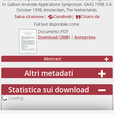
In: Gallium Arsenide Applications Symposium. GAAS 1998, 5-6
October 1998, Amsterdam, The Netherlands.
Salva citazione
Condividi
Citato da
Full text disponibile come:
Documento PDF
Download (2MB)
|
Anteprima
Abstract
Altri metadati
Statistica sui download
Loading...