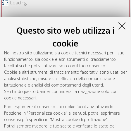
Loading...
Questo sito web utilizza i
cookie
Nel nostro sito utilizziamo sia cookie tecnici necessari per il suo
funzionamento, sia cookie e altri strumenti di tracciamento
facoltativi che potrai attivare solo con il tuo consenso.
Cookie e altri strumenti di tracciamento facoltativi sono usati per
Vedi altre statistiche
analisi statistiche, misure sull'efficacia della comunicazione
istituzionale e analisi dei comportamenti degli utenti.
Gestione del documento:
Se chiudi questo banner continuerai la navigazione solo con i
cookie necessari.
Puoi esprimere il consenso sui cookie facoltativi attivando
AMS Acta
l'opzione in "Personalizza cookie" e, se vuoi, potrai esprimere
ISSN: 2038-7954
Atom
consensi più specifici in "Mostra cookie di profilazione".
re3data.org -
Potrai sempre rivedere le tue scelte e verificare lo stato dei
doi.org/10.17616/R3P19R