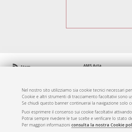
AMS Acta
Atom
ISSN: 2038-7954
Rss 1.0
re3data.org -
doi.org/10
Rss 2.0
Servizio implementato e 
Nel nostro sito utilizziamo sia cookie tecnici necessari per
Impostazioni Cookie
Cookie e altri strumenti di tracciamento facoltativi sono us
Informativa sulla privacy
Se chiudi questo banner continuerai la navigazione solo c
Condizioni d'uso del sito
Puoi esprimere il consenso sui cookie facoltativi attivando
Mission e policies del rep
Potrai sempre rivedere le tue scelte e verificare lo stato 
Per maggiori informazioni
consulta la nostra Cookie pol