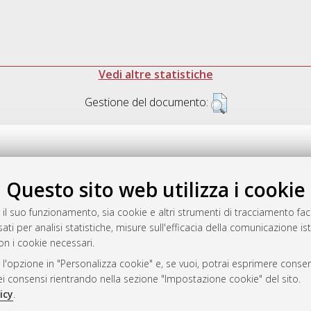
Vedi altre statistiche
Gestione del documento:
Questo sito web utilizza i cookie
.17616/R3P19R
gestito da
AlmaDL
 il suo funzionamento, sia cookie e altri strumenti di tracciamento faco
ati per analisi statistiche, misure sull'efficacia della comunicazione is
on i cookie necessari.
 l'opzione in "Personalizza cookie" e, se vuoi, potrai esprimere consens
ository
dei consensi rientrando nella sezione "Impostazione cookie" del sito.
icy
.