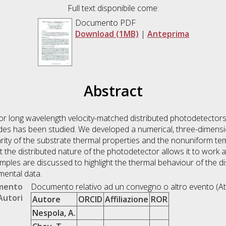
Full text disponibile come:
Documento PDF
Download (1MB)
|
Anteprima
Abstract
r long wavelength velocity-matched distributed photodetector
s has been studied. We developed a numerical, three-dimensio
arity of the substrate thermal properties and the nonuniform tem
 the distributed nature of the photodetector allows it to work a
amples are discussed to highlight the thermal behaviour of the d
mental data.
umento
Documento relativo ad un convegno o altro evento (At
Autori
Autore
ORCID
Affiliazione
ROR
Nespola, A.