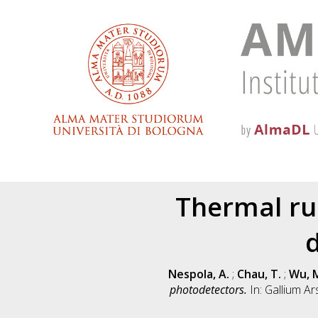
Thermal ru
Nespola, A.
;
Chau, T.
;
Wu, M
photodetectors.
In: Gallium A