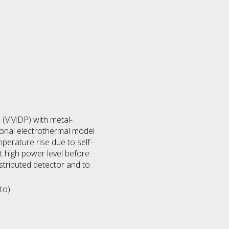
s (VMDP) with metal-
nal electro­thermal model
perature rise due to self-
t high power level before
istributed detector and to
to)