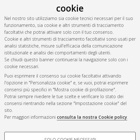
cookie
Nel nostro sito utilizziamo sia cookie tecnici necessari per il suo
funzionamento, sia cookie e altri strumenti di tracciamento
facoltativi che potrai attivare solo con il tuo consenso.
Cookie e altri strumenti di tracciamento facoltativi sono usati per
Vedi altre statistiche
analisi statistiche, misure sull'efficacia della comunicazione
istituzionale e analisi dei comportamenti degli utenti.
Gestione del documento:
Se chiudi questo banner continuerai la navigazione solo con i
cookie necessari.
Puoi esprimere il consenso sui cookie facoltativi attivando
AMS Acta
l'opzione in "Personalizza cookie" e, se vuoi, potrai esprimere
ISSN: 2038-7954
Atom
consensi più specifici in "Mostra cookie di profilazione".
re3data.org -
Potrai sempre rivedere le tue scelte e verificare lo stato dei
doi.org/10.17616/R3P19R
consensi rientrando nella sezione "Impostazione cookie" del
Rss
Servizio implementato e
1.0
sito.
gestito da
AlmaDL
Per maggiori informazioni
consulta la nostra Cookie policy
.
Impostazioni Cookie
Rss
Informativa sulla privacy
2.0
COOKIE DI PROFILAZIONE -
Condizioni d'uso del sito
SOLO COOKIE NECESSARI