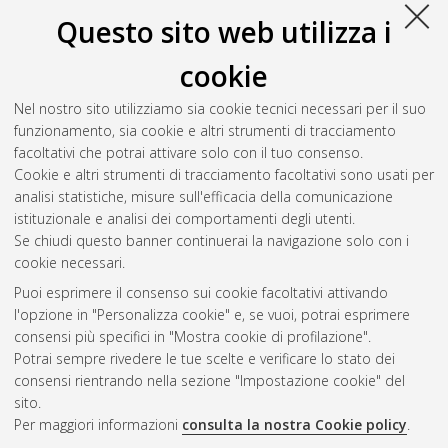
Questo sito web utilizza i
cookie
Nel nostro sito utilizziamo sia cookie tecnici necessari per il suo
funzionamento, sia cookie e altri strumenti di tracciamento
facoltativi che potrai attivare solo con il tuo consenso.
Cookie e altri strumenti di tracciamento facoltativi sono usati per
Vedi altre statistiche
analisi statistiche, misure sull'efficacia della comunicazione
istituzionale e analisi dei comportamenti degli utenti.
Gestione del documento:
Se chiudi questo banner continuerai la navigazione solo con i
cookie necessari.
Puoi esprimere il consenso sui cookie facoltativi attivando
AMS Acta
l'opzione in "Personalizza cookie" e, se vuoi, potrai esprimere
ISSN: 2038-7954
Atom
consensi più specifici in "Mostra cookie di profilazione".
re3data.org -
Potrai sempre rivedere le tue scelte e verificare lo stato dei
doi.org/10.17616/R3P19R
consensi rientrando nella sezione "Impostazione cookie" del
Rss
Servizio implementato e
1.0
sito.
gestito da
AlmaDL
Per maggiori informazioni
consulta la nostra Cookie policy
.
Impostazioni Cookie