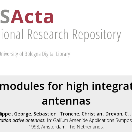
 modules for high integrat
antennas
lippe
;
George, Sebastien
;
Tronche, Christian
;
Drevon, C.
;
ration active antennas.
In: Gallium Arsenide Applications Sympo
1998, Amsterdam, The Netherlands.