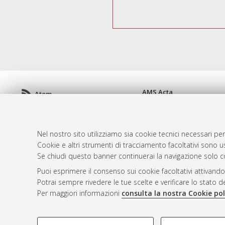
AMS Acta
Atom
ISSN: 2038-7954
Rss 1.0
re3data.org -
doi.org/10
Rss 2.0
Servizio implementato e 
Nel nostro sito utilizziamo sia cookie tecnici necessari per
Impostazioni Cookie
Cookie e altri strumenti di tracciamento facoltativi sono us
Informativa sulla privacy
Se chiudi questo banner continuerai la navigazione solo c
Condizioni d'uso del sito
Puoi esprimere il consenso sui cookie facoltativi attivando
Mission e policies del rep
Potrai sempre rivedere le tue scelte e verificare lo stato 
Per maggiori informazioni
consulta la nostra Cookie pol
COOKIE DI PROFILAZIONE - FACOLTATIVI