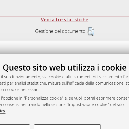
Vedi altre statistiche
Gestione del documento:
Questo sito web utilizza i cookie
.17616/R3P19R
gestito da
AlmaDL
 il suo funzionamento, sia cookie e altri strumenti di tracciamento faco
ati per analisi statistiche, misure sull'efficacia della comunicazione is
on i cookie necessari.
 l'opzione in "Personalizza cookie" e, se vuoi, potrai esprimere consens
ository
dei consensi rientrando nella sezione "Impostazione cookie" del sito.
icy
.
COOKIE TECNICI - NECES