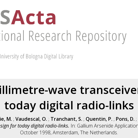
llimetre-wave transceiver
today digital radio-links
ie, M.
;
Vaudescal, O.
;
Tranchant, S.
;
Quentin, P.
;
Pons, D.
;
ign for today digital radio-links.
In: Gallium Arsenide Applicati
October 1998, Amsterdam, The Netherlands.