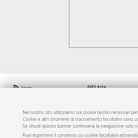
AMS Acta
Atom
ISSN: 2038-7954
Rss 1.0
re3data.org -
doi.org/10
Rss 2.0
Servizio implementato e 
Nel nostro sito utilizziamo sia cookie tecnici necessari per
Impostazioni Cookie
Cookie e altri strumenti di tracciamento facoltativi sono us
Informativa sulla privacy
Se chiudi questo banner continuerai la navigazione solo c
Condizioni d'uso del sito
Puoi esprimere il consenso sui cookie facoltativi attivando