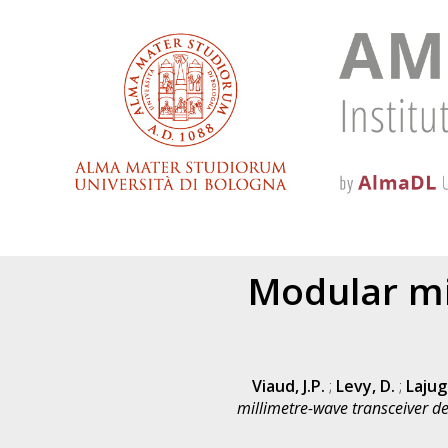
Modular mi
Viaud, J.P.
;
Levy, D.
;
Lajug
millimetre-wave transceiver des