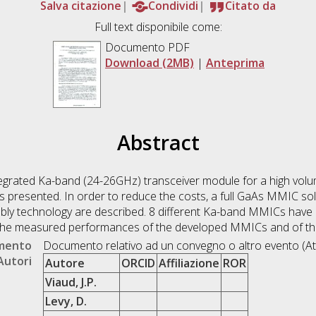
Salva citazione
Condividi
Citato da
Full text disponibile come:
Documento PDF
Download (2MB)
|
Anteprima
Abstract
egrated Ka-band (24-26GHz) transceiver module for a high volum
is presented. In order to reduce the costs, a full GaAs MMIC s
ly technology are described. 8 different Ka-band MMICs have 
n. The measured performances of the developed MMICs and of th
umento
Documento relativo ad un convegno o altro evento (At
Autori
Autore
ORCID
Affiliazione
ROR
Viaud, J.P.
Levy, D.