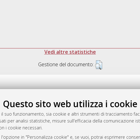
Vedi altre statistiche
Gestione del documento:
Questo sito web utilizza i cookie
.17616/R3P19R
gestito da
AlmaDL
 il suo funzionamento, sia cookie e altri strumenti di tracciamento faco
ati per analisi statistiche, misure sull'efficacia della comunicazione is
on i cookie necessari.
 l'opzione in "Personalizza cookie" e, se vuoi, potrai esprimere consens