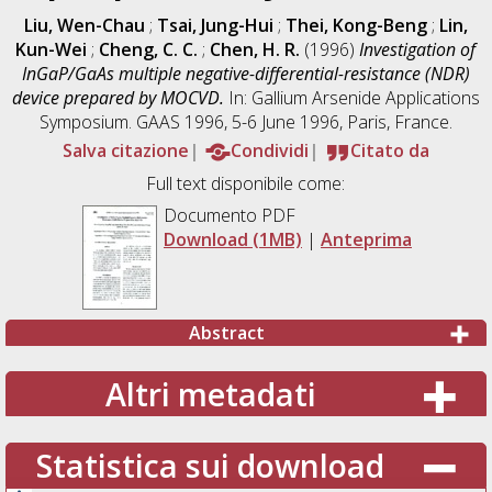
Liu, Wen-Chau
;
Tsai, Jung-Hui
;
Thei, Kong-Beng
;
Lin,
Kun-Wei
;
Cheng, C. C.
;
Chen, H. R.
(1996)
Investigation of
InGaP/GaAs multiple negative-differential-resistance (NDR)
device prepared by MOCVD.
In: Gallium Arsenide Applications
Symposium. GAAS 1996, 5-6 June 1996, Paris, France.
Salva citazione
Condividi
Citato da
Full text disponibile come:
Documento PDF
Download (1MB)
|
Anteprima
Abstract
Altri metadati
Statistica sui download