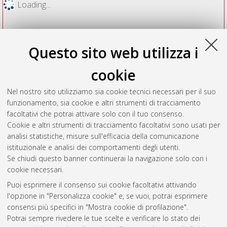
Loading...
Questo sito web utilizza i
cookie
Nel nostro sito utilizziamo sia cookie tecnici necessari per il suo
funzionamento, sia cookie e altri strumenti di tracciamento
facoltativi che potrai attivare solo con il tuo consenso.
Cookie e altri strumenti di tracciamento facoltativi sono usati per
Vedi altre statistiche
analisi statistiche, misure sull'efficacia della comunicazione
istituzionale e analisi dei comportamenti degli utenti.
Gestione del documento:
Se chiudi questo banner continuerai la navigazione solo con i
cookie necessari.
Puoi esprimere il consenso sui cookie facoltativi attivando
AMS Acta
l'opzione in "Personalizza cookie" e, se vuoi, potrai esprimere
ISSN: 2038-7954
Atom
consensi più specifici in "Mostra cookie di profilazione".
re3data.org -
Potrai sempre rivedere le tue scelte e verificare lo stato dei
doi.org/10.17616/R3P19R