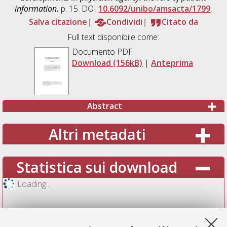
information.
p. 15. DOI
10.6092/unibo/amsacta/1799
.
Salva citazione
Condividi
Citato da
Full text disponibile come:
Documento PDF
Download (156kB)
|
Anteprima
Abstract
Altri metadati
Statistica sui download
Loading...