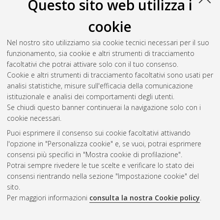
Questo sito web utilizza i
cookie
Nel nostro sito utilizziamo sia cookie tecnici necessari per il suo
funzionamento, sia cookie e altri strumenti di tracciamento
facoltativi che potrai attivare solo con il tuo consenso.
Cookie e altri strumenti di tracciamento facoltativi sono usati per
Vedi altre statistiche
analisi statistiche, misure sull'efficacia della comunicazione
istituzionale e analisi dei comportamenti degli utenti.
Gestione del documento:
Se chiudi questo banner continuerai la navigazione solo con i
cookie necessari.
Puoi esprimere il consenso sui cookie facoltativi attivando
AMS Acta
l'opzione in "Personalizza cookie" e, se vuoi, potrai esprimere
ISSN: 2038-7954
Atom
consensi più specifici in "Mostra cookie di profilazione".
re3data.org -
Potrai sempre rivedere le tue scelte e verificare lo stato dei
doi.org/10.17616/R3P19R
consensi rientrando nella sezione "Impostazione cookie" del
Rss
Servizio implementato e
1.0
sito.
gestito da
AlmaDL
Per maggiori informazioni
consulta la nostra Cookie policy
.
Impostazioni Cookie
Rss
Informativa sulla privacy