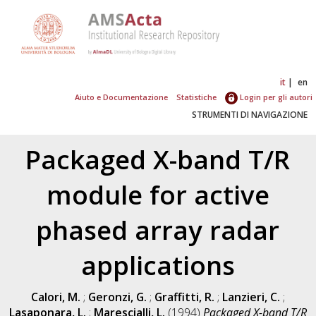
it
en
Aiuto e Documentazione
Statistiche
Login per gli autori
STRUMENTI DI NAVIGAZIONE
Packaged X-band T/R
module for active
phased array radar
applications
Calori, M.
;
Geronzi, G.
;
Graffitti, R.
;
Lanzieri, C.
;
Lasaponara, L.
;
Marescialli, L.
(1994)
Packaged X-band T/R