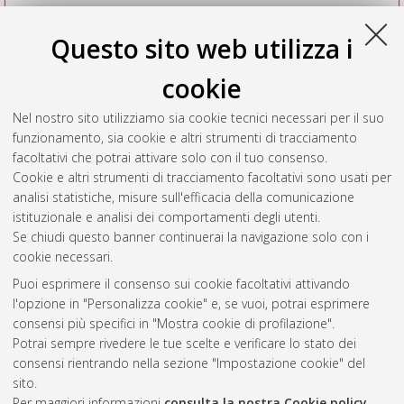
Questo sito web utilizza i
cookie
Nel nostro sito utilizziamo sia cookie tecnici necessari per il suo
funzionamento, sia cookie e altri strumenti di tracciamento
facoltativi che potrai attivare solo con il tuo consenso.
Cookie e altri strumenti di tracciamento facoltativi sono usati per
Vedi altre statistiche
analisi statistiche, misure sull'efficacia della comunicazione
istituzionale e analisi dei comportamenti degli utenti.
Gestione del documento:
Se chiudi questo banner continuerai la navigazione solo con i
cookie necessari.
Puoi esprimere il consenso sui cookie facoltativi attivando
AMS Acta
l'opzione in "Personalizza cookie" e, se vuoi, potrai esprimere
ISSN: 2038-7954
Atom
consensi più specifici in "Mostra cookie di profilazione".
re3data.org -
Potrai sempre rivedere le tue scelte e verificare lo stato dei
doi.org/10.17616/R3P19R
consensi rientrando nella sezione "Impostazione cookie" del
Rss
Servizio implementato e
1.0
sito.
gestito da
AlmaDL
Per maggiori informazioni
consulta la nostra Cookie policy
.