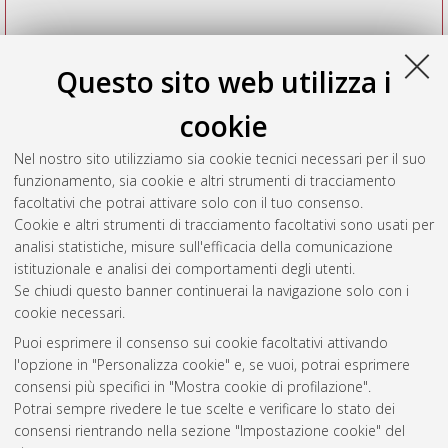
Questo sito web utilizza i
cookie
Nel nostro sito utilizziamo sia cookie tecnici necessari per il suo
funzionamento, sia cookie e altri strumenti di tracciamento
facoltativi che potrai attivare solo con il tuo consenso.
Cookie e altri strumenti di tracciamento facoltativi sono usati per
Vedi altre statistiche
analisi statistiche, misure sull'efficacia della comunicazione
istituzionale e analisi dei comportamenti degli utenti.
Gestione del documento:
Se chiudi questo banner continuerai la navigazione solo con i
cookie necessari.
Puoi esprimere il consenso sui cookie facoltativi attivando
AMS Acta
l'opzione in "Personalizza cookie" e, se vuoi, potrai esprimere
ISSN: 2038-7954
Atom
consensi più specifici in "Mostra cookie di profilazione".
re3data.org -
Potrai sempre rivedere le tue scelte e verificare lo stato dei
doi.org/10.17616/R3P19R
consensi rientrando nella sezione "Impostazione cookie" del
Rss
Servizio implementato e