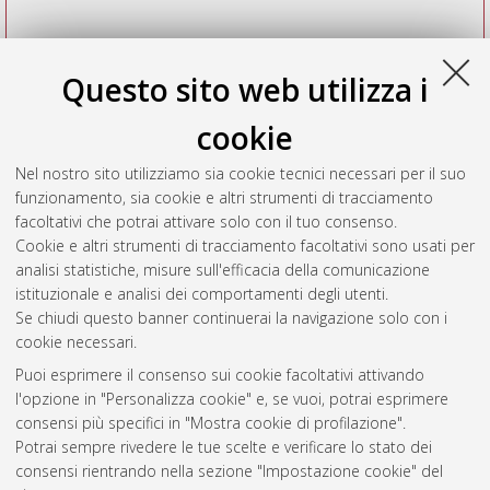
Questo sito web utilizza i
cookie
Nel nostro sito utilizziamo sia cookie tecnici necessari per il suo
funzionamento, sia cookie e altri strumenti di tracciamento
facoltativi che potrai attivare solo con il tuo consenso.
Cookie e altri strumenti di tracciamento facoltativi sono usati per
Vedi altre statistiche
analisi statistiche, misure sull'efficacia della comunicazione
istituzionale e analisi dei comportamenti degli utenti.
Gestione del documento:
Se chiudi questo banner continuerai la navigazione solo con i
cookie necessari.
Puoi esprimere il consenso sui cookie facoltativi attivando
AMS Acta
l'opzione in "Personalizza cookie" e, se vuoi, potrai esprimere
ISSN: 2038-7954
Atom
consensi più specifici in "Mostra cookie di profilazione".
re3data.org -
Potrai sempre rivedere le tue scelte e verificare lo stato dei
doi.org/10.17616/R3P19R
consensi rientrando nella sezione "Impostazione cookie" del
Rss
Servizio implementato e