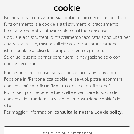
cookie
Nel nostro sito utilizziamo sia cookie tecnici necessari per il suo
funzionamento, sia cookie e altri strumenti di tracciamento
facoltativi che potrai attivare solo con il tuo consenso.
Cookie e altri strumenti di tracciamento facoltativi sono usati per
Vedi altre statistiche
analisi statistiche, misure sull'efficacia della comunicazione
istituzionale e analisi dei comportamenti degli utenti.
Gestione del documento:
Se chiudi questo banner continuerai la navigazione solo con i
cookie necessari.
Puoi esprimere il consenso sui cookie facoltativi attivando
AMS Acta
l'opzione in "Personalizza cookie" e, se vuoi, potrai esprimere
ISSN: 2038-7954
Atom
consensi più specifici in "Mostra cookie di profilazione".
re3data.org -
Potrai sempre rivedere le tue scelte e verificare lo stato dei
doi.org/10.17616/R3P19R
consensi rientrando nella sezione "Impostazione cookie" del
Rss
Servizio implementato e
1.0
sito.
gestito da
AlmaDL
Per maggiori informazioni
consulta la nostra Cookie policy
.
Impostazioni Cookie
Rss
Informativa sulla privacy
2.0
COOKIE DI PROFILAZIONE -
Condizioni d'uso del sito
SOLO COOKIE NECESSARI