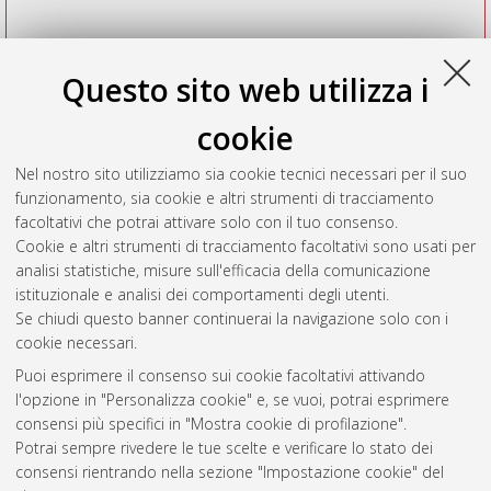
Questo sito web utilizza i
cookie
Nel nostro sito utilizziamo sia cookie tecnici necessari per il suo
funzionamento, sia cookie e altri strumenti di tracciamento
facoltativi che potrai attivare solo con il tuo consenso.
Cookie e altri strumenti di tracciamento facoltativi sono usati per
Vedi altre statistiche
analisi statistiche, misure sull'efficacia della comunicazione
istituzionale e analisi dei comportamenti degli utenti.
Gestione del documento:
Se chiudi questo banner continuerai la navigazione solo con i
cookie necessari.
Puoi esprimere il consenso sui cookie facoltativi attivando
AMS Acta
l'opzione in "Personalizza cookie" e, se vuoi, potrai esprimere
ISSN: 2038-7954
Atom
consensi più specifici in "Mostra cookie di profilazione".
re3data.org -
Potrai sempre rivedere le tue scelte e verificare lo stato dei
doi.org/10.17616/R3P19R
consensi rientrando nella sezione "Impostazione cookie" del
Rss
Servizio implementato e