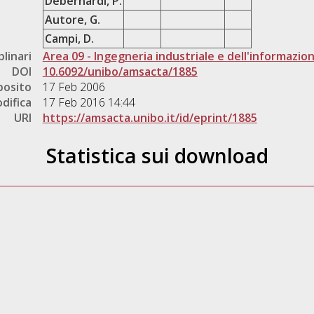
Debernardi, P.
Autore, G.
Campi, D.
plinari
Area 09 - Ingegneria industriale e dell'informazio
DOI
10.6092/unibo/amsacta/1885
posito
17 Feb 2006
difica
17 Feb 2016 14:44
URI
https://amsacta.unibo.it/id/eprint/1885
Statistica sui download