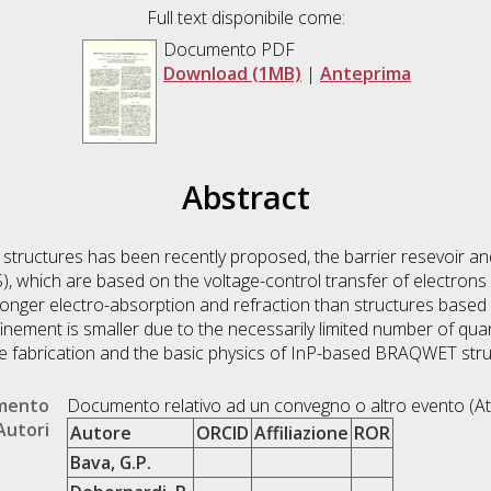
Full text disponibile come:
Documento PDF
Download (1MB)
|
Anteprima
Abstract
g structures has been recently proposed, the barrier resevoir a
 which are based on the voltage-control transfer of electrons i
ronger electro-absorption and refraction than structures based
nfinement is smaller due to the necessarily limited number of qu
the fabrication and the basic physics of InP-based BRAQWET str
umento
Documento relativo ad un convegno o altro evento (At
Autori
Autore
ORCID
Affiliazione
ROR
Bava, G.P.