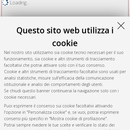
Loading...
Questo sito web utilizza i
cookie
Nel nostro sito utilizziamo sia cookie tecnici necessari per il suo
funzionamento, sia cookie e altri strumenti di tracciamento
facoltativi che potrai attivare solo con il tuo consenso.
Cookie e altri strumenti di tracciamento facoltativi sono usati per
Vedi altre statistiche
analisi statistiche, misure sull'efficacia della comunicazione
istituzionale e analisi dei comportamenti degli utenti.
Gestione del documento:
Se chiudi questo banner continuerai la navigazione solo con i
cookie necessari.
Puoi esprimere il consenso sui cookie facoltativi attivando
AMS Acta
l'opzione in "Personalizza cookie" e, se vuoi, potrai esprimere
ISSN: 2038-7954
Atom
consensi più specifici in "Mostra cookie di profilazione".
re3data.org -
Potrai sempre rivedere le tue scelte e verificare lo stato dei
doi.org/10.17616/R3P19R