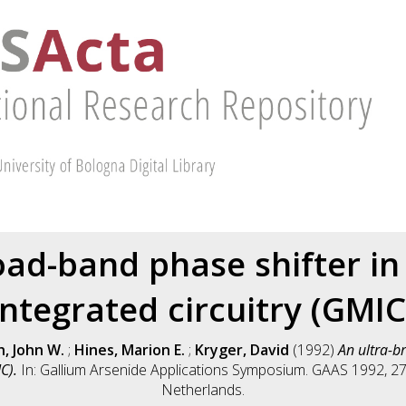
oad-band phase shifter in
integrated circuitry (GMIC
h, John W.
;
Hines, Marion E.
;
Kryger, David
(1992)
An ultra-b
C).
In: Gallium Arsenide Applications Symposium. GAAS 1992, 27
Netherlands.