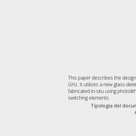
This paper describes the design 
GHz. It utilizes a new glass-di
fabricated in-situ using photolit
switching elements.
Tipologia del doc