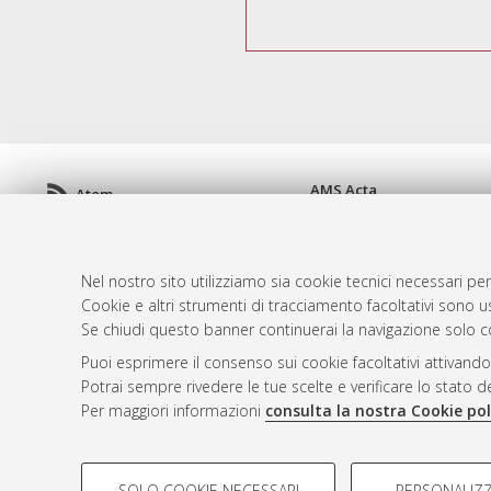
AMS Acta
Atom
ISSN: 2038-7954
Rss 1.0
re3data.org -
doi.org/10
Rss 2.0
Servizio implementato e 
Nel nostro sito utilizziamo sia cookie tecnici necessari per
Impostazioni Cookie
Cookie e altri strumenti di tracciamento facoltativi sono us
Informativa sulla privacy
Se chiudi questo banner continuerai la navigazione solo c
Condizioni d'uso del sito
Puoi esprimere il consenso sui cookie facoltativi attivando
Mission e policies del rep
Potrai sempre rivedere le tue scelte e verificare lo stato 
Per maggiori informazioni
consulta la nostra Cookie pol
COOKIE DI PROFILAZIONE - FACOLTATIVI
SOLO COOKIE NECESSARI
PERSONALIZZ