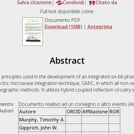
Salva citazione
Condividi
Citato da
Full text disponibile come:
Documento PDF
Download (1MB)
|
Anteprima
Abstract
principles used in the development of an integrated six-bit phas
electric microwave integration technique, GMIC, in which all n
hographic methods. It utilizes hybrid coupled reflection circuitry
umento
Documento relativo ad un convegno o altro evento (At
Autori
Autore
ORCID
Affiliazione
ROR
Murphy, Timothy A.
Gipprich, John W.