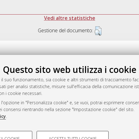
Vedi altre statistiche
Gestione del documento:
Questo sito web utilizza i cookie
.17616/R3P19R
gestito da
AlmaDL
 il suo funzionamento, sia cookie e altri strumenti di tracciamento faco
ati per analisi statistiche, misure sull'efficacia della comunicazione is
on i cookie necessari.
 l'opzione in "Personalizza cookie" e, se vuoi, potrai esprimere consens
ository
dei consensi rientrando nella sezione "Impostazione cookie" del sito.
icy
.
COOKIE TECNICI - NECES
A COOKIE
ACCETTA TUTTI I COOKIE