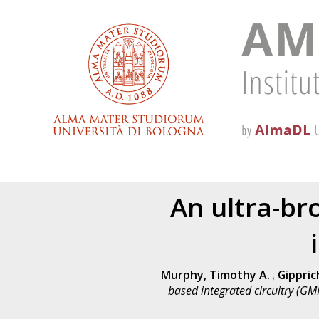
An ultra-br
Murphy, Timothy A.
;
Gippric
based integrated circuitry (GMI