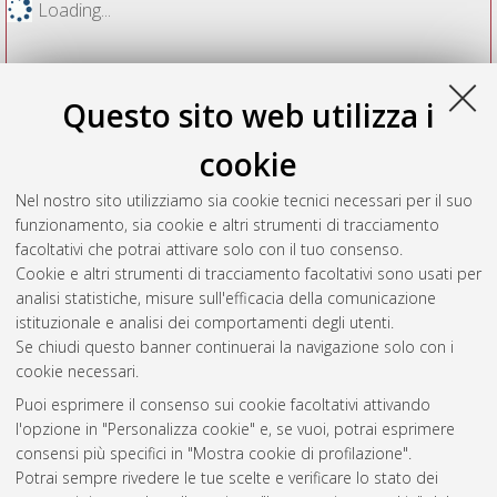
Loading...
Questo sito web utilizza i
cookie
Nel nostro sito utilizziamo sia cookie tecnici necessari per il suo
funzionamento, sia cookie e altri strumenti di tracciamento
facoltativi che potrai attivare solo con il tuo consenso.
Cookie e altri strumenti di tracciamento facoltativi sono usati per
Vedi altre statistiche
analisi statistiche, misure sull'efficacia della comunicazione
istituzionale e analisi dei comportamenti degli utenti.
Gestione del documento:
Se chiudi questo banner continuerai la navigazione solo con i
cookie necessari.
Puoi esprimere il consenso sui cookie facoltativi attivando
AMS Acta
l'opzione in "Personalizza cookie" e, se vuoi, potrai esprimere
ISSN: 2038-7954
Atom
consensi più specifici in "Mostra cookie di profilazione".
re3data.org -
Potrai sempre rivedere le tue scelte e verificare lo stato dei
doi.org/10.17616/R3P19R