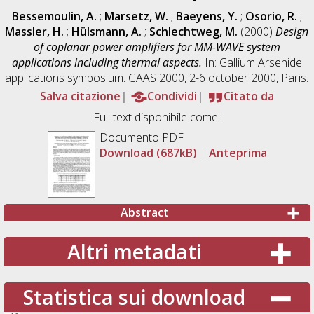
Bessemoulin, A.
;
Marsetz, W.
;
Baeyens, Y.
;
Osorio, R.
;
Massler, H.
;
Hülsmann, A.
;
Schlechtweg, M.
(2000)
Design
of coplanar power amplifiers for MM-WAVE system
applications including thermal aspects.
In: Gallium Arsenide
applications symposium. GAAS 2000, 2-6 october 2000, Paris.
Salva citazione
Condividi
Citato da
Full text disponibile come:
Documento PDF
Download (687kB)
|
Anteprima
Abstract
Altri metadati
Statistica sui download