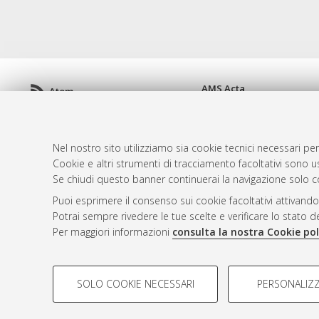
AMS Acta
Atom
ISSN: 2038-7954
Rss 1.0
re3data.org -
doi.org/10
Rss 2.0
Servizio implementato e 
Nel nostro sito utilizziamo sia cookie tecnici necessari per
Impostazioni Cookie
Cookie e altri strumenti di tracciamento facoltativi sono us
Informativa sulla privacy
Se chiudi questo banner continuerai la navigazione solo c
Condizioni d'uso del sito
Puoi esprimere il consenso sui cookie facoltativi attivando
Mission e policies del rep
Potrai sempre rivedere le tue scelte e verificare lo stato 
Per maggiori informazioni
consulta la nostra Cookie pol
COOKIE DI PROFILAZIONE - FACOLTATIVI
SOLO COOKIE NECESSARI
PERSONALIZZ
Si tratta di cookie utilizzati per analizzare le caratteristiche de
© ALMA MATER STUDIORUM - Università d
profili in base al loro comportamento sul sito, per analisi di mark