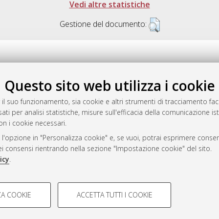
Vedi altre statistiche
Gestione del documento:
Questo sito web utilizza i cookie
.17616/R3P19R
gestito da
AlmaDL
 il suo funzionamento, sia cookie e altri strumenti di tracciamento faco
ati per analisi statistiche, misure sull'efficacia della comunicazione is
on i cookie necessari.
 l'opzione in "Personalizza cookie" e, se vuoi, potrai esprimere consens
ository
dei consensi rientrando nella sezione "Impostazione cookie" del sito.
icy
.
COOKIE TECNICI - NECES
A COOKIE
ACCETTA TUTTI I COOKIE
lla navigazione degli utenti, creare
Si tratta di cookie tecnici utilizzati
 Bologna, 2007-2026.
eting.
salvare le preferenze di navigazion