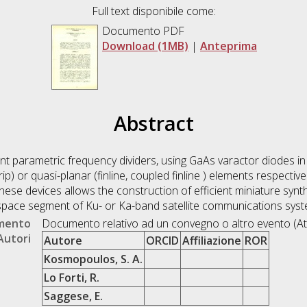
Full text disponibile come:
Documento PDF
Download (1MB)
|
Anteprima
Abstract
t parametric frequency dividers, using GaAs varactor diodes in 
p) or quasi-planar (finline, coupled finline ) elements respective
hese devices allows the construction of efficient miniature synt
pace segment of Ku- or Ka-band satellite communications syst
umento
Documento relativo ad un convegno o altro evento (At
Autori
Autore
ORCID
Affiliazione
ROR
Kosmopoulos, S. A.
Lo Forti, R.
Saggese, E.