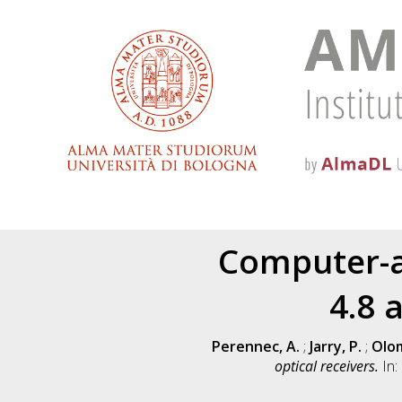
Computer-a
4.8 
Perennec, A.
;
Jarry, P.
;
Olom
optical receivers.
In: