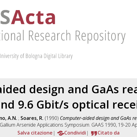
ided design and GaAs real
and 9.6 Gbit/s optical rece
o, A.N.
;
Soares, R.
(1990)
Computer-aided design and GaAs real
 Gallium Arsenide Applications Symposium. GAAS 1990, 19-20 Apri
Salva citazione
Condividi
Citato da