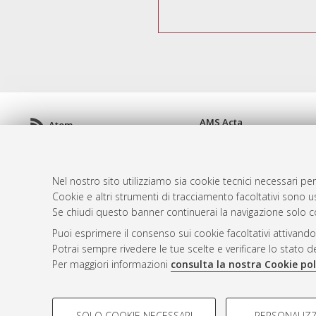
AMS Acta
Atom
ISSN: 2038-7954
Rss 1.0
re3data.org -
doi.org/10
Rss 2.0
Servizio implementato e 
Nel nostro sito utilizziamo sia cookie tecnici necessari per
Impostazioni Cookie
Cookie e altri strumenti di tracciamento facoltativi sono us
Informativa sulla privacy
Se chiudi questo banner continuerai la navigazione solo c
Condizioni d'uso del sito
Puoi esprimere il consenso sui cookie facoltativi attivando
Mission e policies del rep
Potrai sempre rivedere le tue scelte e verificare lo stato 
Per maggiori informazioni
consulta la nostra Cookie pol
COOKIE DI PROFILAZIONE - FACOLTATIVI
SOLO COOKIE NECESSARI
PERSONALIZZ