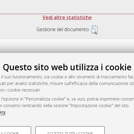
Vedi altre statistiche
Gestione del documento:
Questo sito web utilizza i cookie
.17616/R3P19R
gestito da
AlmaDL
 il suo funzionamento, sia cookie e altri strumenti di tracciamento faco
ati per analisi statistiche, misure sull'efficacia della comunicazione is
on i cookie necessari.
 l'opzione in "Personalizza cookie" e, se vuoi, potrai esprimere consens
ository
dei consensi rientrando nella sezione "Impostazione cookie" del sito.
icy
.
COOKIE TECNICI - NECES
A COOKIE
ACCETTA TUTTI I COOKIE