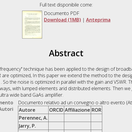
Full text disponibile come:
Documento PDF
Download (1MB)
|
Anteprima
Abstract
al frequency" technique has been applied to the design of broa
 are optimized, In this paper we extend the method to the desi
 . So the noise is optimized in parallel with the gain and VSWR. 
wo ways, with lumped elements arid distributed elements. Then we
ultra wide band GaAs amplifier.
umento
Documento relativo ad un convegno o altro evento (At
Autori
Autore
ORCID
Affiliazione
ROR
Perennec, A.
Jarry, P.