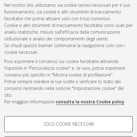
Nel nostro sito utilizziamo sia cookie tecnici necessari per il suo
funzionamento, sia cookie e altri strumenti di tracciamento
facoltativi che potrai attivare solo con il tuo consenso.
Cookie e altri strumenti di tracciamento facoltativi sono usati per
Vedi altre statistiche
analisi statistiche, misure sull'efficacia della comunicazione
istituzionale e analisi dei comportamenti degli utenti.
Gestione del documento:
Se chiudi questo banner continuerai la navigazione solo con i
cookie necessari.
Puoi esprimere il consenso sui cookie facoltativi attivando
AMS Acta
l'opzione in "Personalizza cookie" e, se vuoi, potrai esprimere
ISSN: 2038-7954
Atom
consensi più specifici in "Mostra cookie di profilazione".
re3data.org -
Potrai sempre rivedere le tue scelte e verificare lo stato dei
doi.org/10.17616/R3P19R
consensi rientrando nella sezione "Impostazione cookie" del
Rss
Servizio implementato e
1.0
sito.
gestito da
AlmaDL
Per maggiori informazioni
consulta la nostra Cookie policy
.
Impostazioni Cookie
Rss
Informativa sulla privacy
2.0
COOKIE DI PROFILAZIONE -
Condizioni d'uso del sito
SOLO COOKIE NECESSARI
FACOLTATIVI
Mission e policies del
repository