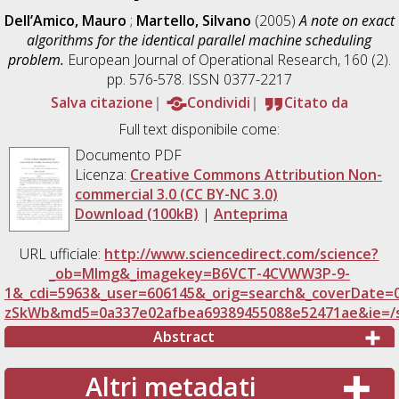
Dell’Amico, Mauro
;
Martello, Silvano
(2005)
A note on exact
algorithms for the identical parallel machine scheduling
problem.
European Journal of Operational Research, 160 (2).
pp. 576-578. ISSN 0377-2217
Salva citazione
Condividi
Citato da
Full text disponibile come:
Documento PDF
Licenza:
Creative Commons Attribution Non-
commercial 3.0 (CC BY-NC 3.0)
Download (100kB)
|
Anteprima
URL ufficiale:
http://www.sciencedirect.com/science?
_ob=MImg&_imagekey=B6VCT-4CVWW3P-9-
1&_cdi=5963&_user=606145&_orig=search&_coverDate
zSkWb&md5=0a337e02afbea69389455088e52471ae&ie=/sd
Abstract
Altri metadati