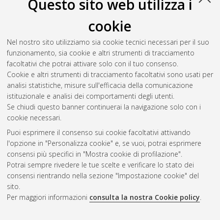
Questo sito web utilizza i
cookie
Nel nostro sito utilizziamo sia cookie tecnici necessari per il suo
funzionamento, sia cookie e altri strumenti di tracciamento
facoltativi che potrai attivare solo con il tuo consenso.
Cookie e altri strumenti di tracciamento facoltativi sono usati per
Vedi altre statistiche
analisi statistiche, misure sull'efficacia della comunicazione
istituzionale e analisi dei comportamenti degli utenti.
Gestione del documento:
Se chiudi questo banner continuerai la navigazione solo con i
cookie necessari.
Puoi esprimere il consenso sui cookie facoltativi attivando
AMS Acta
l'opzione in "Personalizza cookie" e, se vuoi, potrai esprimere
ISSN: 2038-7954
Atom
consensi più specifici in "Mostra cookie di profilazione".
re3data.org -
Potrai sempre rivedere le tue scelte e verificare lo stato dei
doi.org/10.17616/R3P19R
consensi rientrando nella sezione "Impostazione cookie" del
Rss
Servizio implementato e
1.0
sito.
gestito da
AlmaDL
Per maggiori informazioni
consulta la nostra Cookie policy
.
Impostazioni Cookie
Rss
Informativa sulla privacy